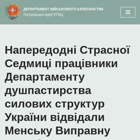
вмісту
ДЕПАРТАМЕНТ ВІЙСЬКОВОГО КАПЕЛАНСТВА
Патріаршої курії УГКЦ
Перейти
до
вмісту
Напередодні Страсної
Седмиці працівники
Департаменту
душпастирства
силових структур
України відвідали
Менську Виправну