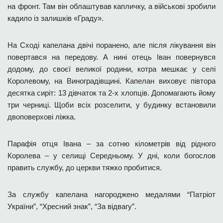
на фронт. Там він облаштував капличку, а військові зробили
кадило із залишків «Граду».
На Сході капелана двічі поранено, але після лікування він
повертався на передову. А нині отець Іван повернувся
додому, до своєї великої родини, котра мешкає у селі
Королевому, на Виноградівщині. Капелан виховує півтора
десятка сиріт: 13 дівчаток та 2-х хлопців. Допомагають йому
три черниці. Щоби всіх розселити, у будинку встановили
двоповерхові ліжка.
Парафія отця Івана – за сотню кілометрів від рідного
Королева – у селищі Середньому. У дні, коли богослов
править службу, до церкви тяжко пробитися.
За службу капелана нагороджено медалями “Патріот
України”, “Хресний знак”, “За відвагу”.