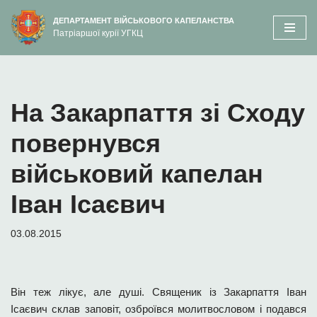
вмісту
ДЕПАРТАМЕНТ ВІЙСЬКОВОГО КАПЕЛАНСТВА
Патріаршої курії УГКЦ
Перейти
до
вмісту
На Закарпаття зі Сходу
повернувся
військовий капелан
Іван Ісаєвич
03.08.2015
Він теж лікує, але душі. Священик із Закарпаття Іван
Ісаєвич склав заповіт, озброївся молитвословом і подався