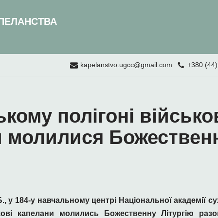
ПЕЛАНСТВА
kapelanstvo.ugcc@gmail.com
+380 (44)
кому полігоні військов
 молилися Божественн
Б., у 184-у навчальному центрі Національної академії с
кові капелани молились Божественну Літургію раз