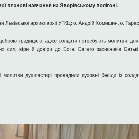
вої планові навчання на Яворівському полігоні.
и Львівської архиєпархіі УГКЦ: о. Андрій Хомишин, о. Тарас
 доброю традицією, адже солдати потребують молитви: для 
х сил, віри й довіри до Бога. Багато захисників Батьк
 молитви душпастирі провадили духовні бесіди із солдат