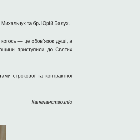
 Михальчук та бр. Юрій Балух.
когось — це обов’язок душі, а
івщини приступили до Святих
ами строкової та контрактної
Капеланство.info