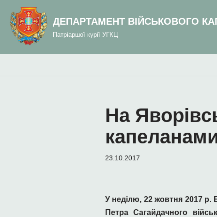
до
вмісту
ДЕПАРТАМЕНТ ВІЙСЬКОВОГО КА
Перейти
Патріаршої курії УГКЦ
до
вмісту
На Яворівсь
капеланами
23.10.2017
У неділю, 22 жовтня 2017 р. 
Петра Сагайдачного війсь