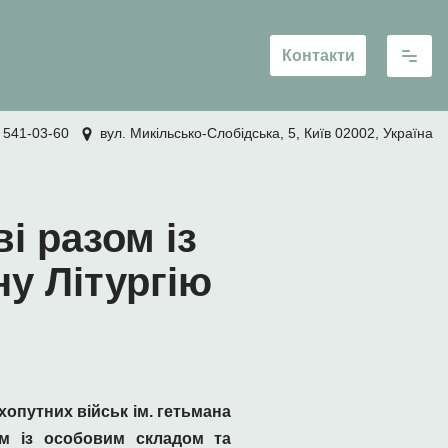
Контакти
 541-03-60
вул. Микільсько-Слобідська, 5, Київ 02002, Україна
і разом із
у Літургію
ухопутних військ ім. гетьмана
ом із особовим складом та