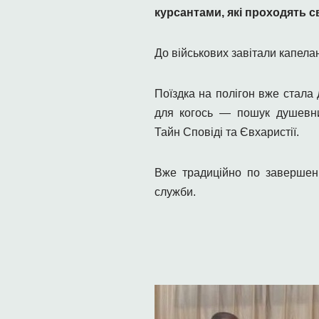
курсантами, які проходять с
До військових завітали капелан
Поїздка на полігон вже стала
для когось — пошук душевни
Тайн Сповіді та Євхаристії.
Вже традиційно по завершені
служби.