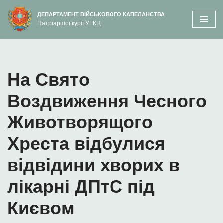
вмісту
ДЕПАРТАМЕНТ ВІЙСЬКОВОГО КАПЕЛАНСТВА
Патріаршої курії УГКЦ
Перейти
до
вмісту
На Свято
Воздвиження Чесного
Животворящого
Хреста відбулися
відвідини хворих в
лікарні ДПтС під
Києвом