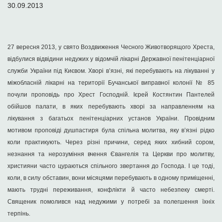
30.09.2013
27 вересня 2013, у свято Воздвиження Чесного Животворящого Хреста,
відбулися відвідини недужих у відомчій лікарні Державної пенітенціарної
служби України під Києвом. Хворі в’язні, які перебувають на лікуванні у
міжобласній лікарні на території Бучанської виправної колонії № 85
почули проповідь про Хрест Господній. Ієрей Костянтин Пантелей
обійшов палати, в яких перебувають хворі за направленням на
лікування з багатьох пенітенціарних установ України. Провідним
мотивом проповіді душпастиря була спільна молитва, яку в’язні рідко
коли практикують. Через різні причини, серед яких хибний сором,
незнання та нерозуміння вчення Євангелія та Церкви про молитву,
християни часто цураються спільного звертання до Господа. І це тоді,
коли, в силу обставин, вони місяцями перебувають в одному приміщенні,
мають трудні переживання, конфлікти й часто небезпеку смерті.
Священик помолився над недужими у потребі за полегшення їхніх
терпінь.