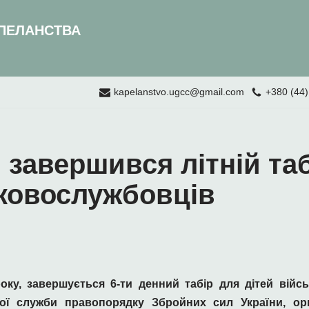
ПЕЛАНСТВА
kapelanstvo.ugcc@gmail.com
+380 (44)
 завершився літній таб
ьковослужбовців
оку,
завершується 6-ти денний табір для дітей війс
вої
с
лужби
п
равопорядку Збройних
с
ил України
, ор