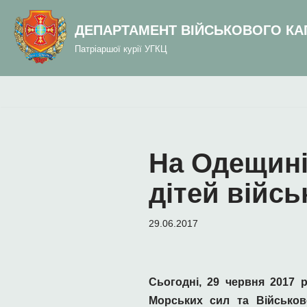
до
вмісту
ДЕПАРТАМЕНТ ВІЙСЬКОВОГО КА
Перейти
Патріаршої курії УГКЦ
до
вмісту
На Одещині
дітей війс
29.06.2017
Сьогодні
, 29 червня 2017 р
Морськи
х с
ил та Військо