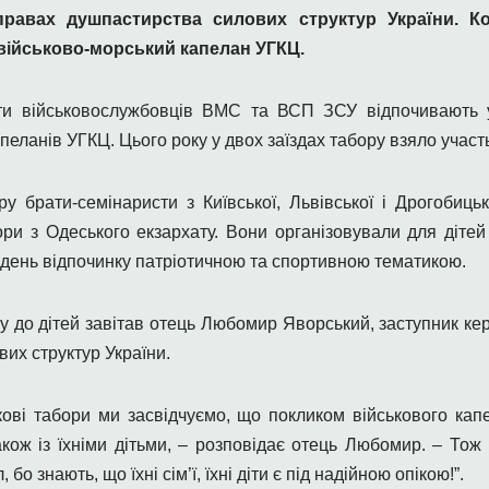
справах душпастирства силових структур України. К
військово-морський капелан УГКЦ.
іти військовослужбовців ВМС та ВСП ЗСУ відпочивають 
еланів УГКЦ. Цього року у двох заїздах табору взяло участь
у брати-семінаристи з Київської, Львівської і Дрогобицьк
ри з Одеського екзархату. Вони організовували для дітей 
день відпочинку патріотичною та спортивною тематикою.
у до дітей завітав отець Любомир Яворський, заступник к
их структур України.
кові табори ми засвідчуємо, що покликом військового капе
кож із їхніми дітьми, – розповідає отець Любомир. – Тож 
 бо знають, що їхні сім’ї, їхні діти є під надійною опікою!”.