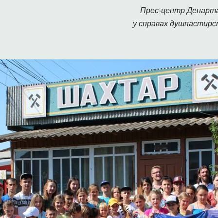
Прес-центр Департа
у справах душпастирс