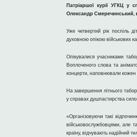
Патріаршої курії УГКЦ у 
Олександр Смеречинський, 
Уже четвертий рік поспіль д
духовною опікою військових кап
Опікувалися учасниками табор
Воплоченого слова та анімато
концерти, наповнювали кожен 
На завершення літнього табор
у справах душпастирства силов
«Організовуючи такі відпочин
військовослужбовцями, але та
країну, відчувають надійний тил,