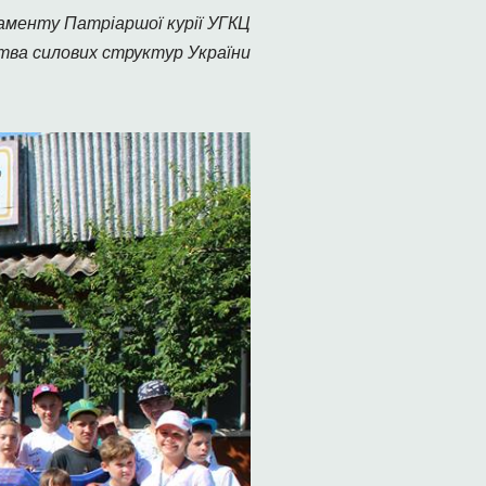
менту Патріаршої курії УГКЦ
тва силових структур України