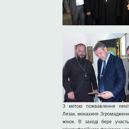
З метою пожвавлення пеніт
Лизак, монахиня Згромадження
жінок. В заході бере участ