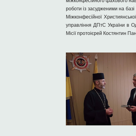
міжконфесійного фахового нав
роботи із засудженими на базі
Міжконфесійної Християнської
управління ДПтС України в Од
Місії протоієрей Костянтин Па