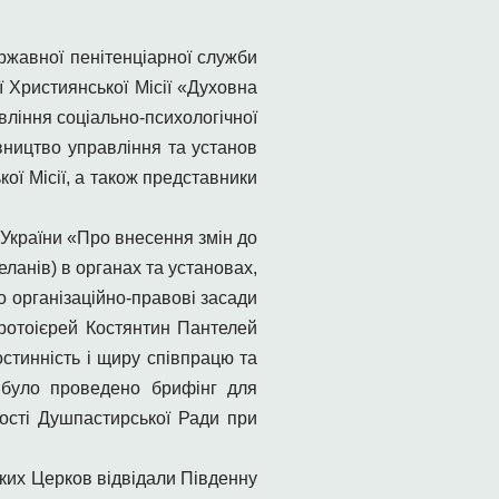
ржавної пенітенціарної служби
ї Християнської Місії «Духовна
вління соціально-психологічної
вництво управління та установ
ої Місії, а також представники
 України «Про внесення змін до
ланів) в органах та установах,
 організаційно-правові засади
протоієрей Костянтин Пантелей
стинність і щиру співпрацю та
 було проведено брифінг для
ості Душпастирської Ради при
ких Церков відвідали Південну