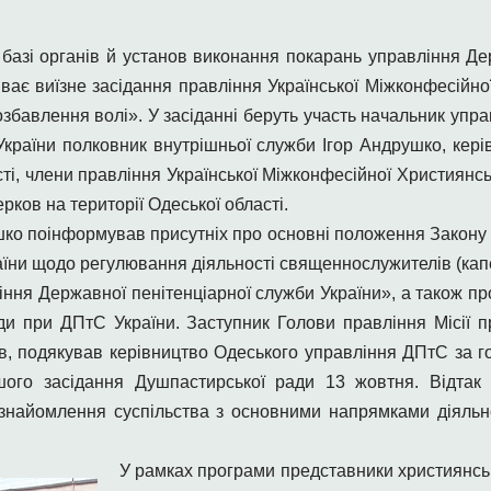
 базі органів й установ виконання покарань управління Де
иває виїзне засідання правління Української Міжконфесійно
позбавлення волі». У засіданні беруть участь начальник упра
країни полковник внутрішньої служби Ігор Андрушко, кері
ті, члени правління Української Міжконфесійної Християнськ
ков на території Одеської області.
ушко поінформував присутніх про основні положення Закону
аїни щодо регулювання діяльності священнослужителів (капе
ння Державної пенітенціарної служби України», а також про
ди при ДПтС України. Заступник Голови правління Місії 
в, подякував керівництво Одеського управління ДПтС за го
ршого засідання Душпастирської ради 13 жовтня. Відтак
ознайомлення суспільства з основними напрямками діяльн
У рамках програми представники християнсь