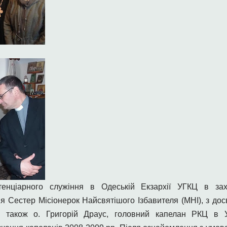
енціарного служіння в Одеській Екзархії УГКЦ в зах
 Сестер Місіонерок Найсвятішого Ізбавителя (МНІ), з дос
ь також о. Григорій Драус, головний капелан РКЦ в Укр