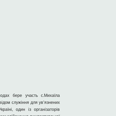
одах бере участь с.Михаїла
відом служіння для ув’язнених
аїні, один із організаторів