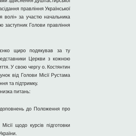
ами здійснення душпастирської
асідання правління Української
ня волі» за участю начальника
ою заступник Голови правління
ієнко щиро подякував за ту
редставники Церкви з кожною
ття. У свою чергу о. Костянтин
унок від Голови Місії Рустама
ння та підтримку.
низка питань:
і доповнень до Положення про
Місії щодо курсів підготовки
країни.