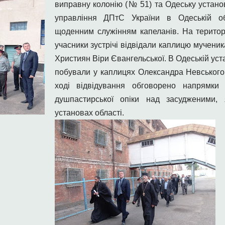
виправну колонію (№ 51) та Одеську устано
управління ДПтС України в Одеській об
щоденним служінням капеланів. На територі
учасники зустрічі відвідали каплицю мучени
Християн Віри Євангельської. В Одеській ус
побували у каплицях Олександра Невського 
ході відвідування обговорено напрямки
душпастирської опіки над засудженими, 
установах області.