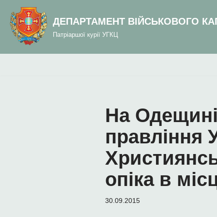
до
вмісту
ДЕПАРТАМЕНТ ВІЙСЬКОВОГО КА
Перейти
Патріаршої курії УГКЦ
до
вмісту
На Одещині
правління 
Християнськ
опіка в міс
30.09.2015