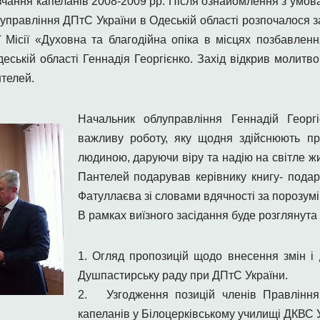
чання капеланів 2008-2009 рр. Після ознайомлення з умов
 управління ДПтС України в Одеській області розпочалося з
 Місії «Духовна та благодійна опіка в місцях позбавлен
еській області Геннадія Георгієнко. Захід відкрив молитв
нтелей.
Начальник облуправління Геннадій Георг
важливу роботу, яку щодня здійснюють п
людиною, даруючи віру та надію на світле жи
Пантелей подарував керівнику книгу- подар
Фатуллаєва зі словами вдячності за порозумі
В рамках виїзного засідання буде розглянута 
1. О
гляд пропозицій щодо внесення змін 
Душпастирську раду при ДПтС України.
2. У
згодження позицій членів Правління 
капеланів у Білоцерківському училищі ДКВС У