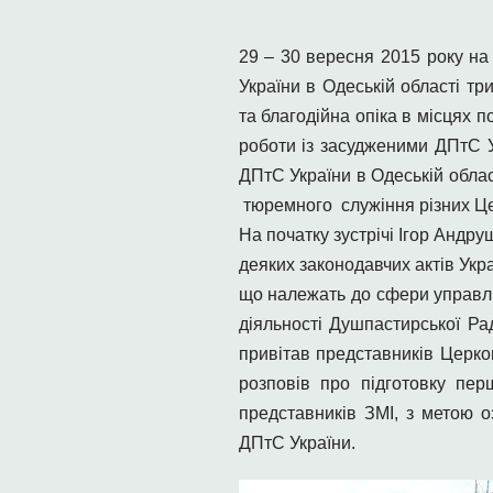
29 – 30 вересня 2015 року на
України в Одеській області тр
та благодійна опіка в місцях 
роботи із засудженими ДПтС У
ДПтС України в Одеській облас
тюремного служіння різних Цер
На початку зустрічі Ігор Андр
деяких законодавчих актів Укр
що належать до сфери управлі
діяльності Душпастирської Ра
привітав представників Церко
розповів про підготовку пе
представників ЗМІ, з метою 
ДПтС України.