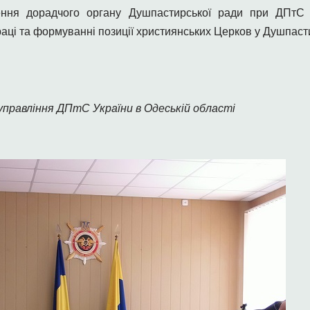
рення дорадчого органу Душпастирської ради при ДПтС У
аці та формуванні позиції християнських Церков у Душпасти
управління ДПтС України в Одеській області