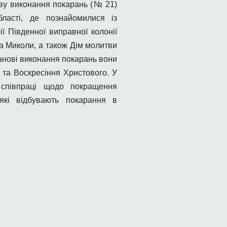
ву виконання покарань (№ 21)
ласті, де познайомилися із
ї Південної виправної колонії
ка Миколи, а також Дім молитви
танові виконання покарань вони
та Воскресіння Христового. У
 співпраці щодо покращення
які відбувають покарання в