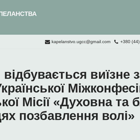
ПЕЛАНСТВА
kapelanstvo.ugcc@gmail.com
+380 (44)
 відбувається виїзне 
Української Міжконфесі
ої Місії «Духовна та 
цях позбавлення волі»