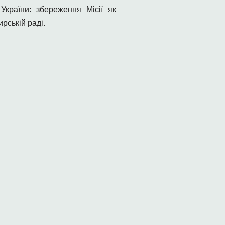
країни: збереження Місії як
рській раді.