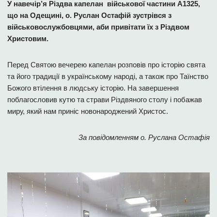
У навечір’я Різдва капелан військової частини А1325,
що на Одещині, о. Руслан Остафій зустрівся з
військовослужбовцями, аби привітати їх з Різдвом
Христовим.
Перед Святою вечерею капелан розповів про історію свята
та його традиції в українському народі, а також про Таїнство
Божого втілення в людську історію. На завершення
поблагословив кутю та страви Різдвяного столу і побажав
миру, який нам приніс новонароджений Христос.
За повідомленням о. Руслана Остафія