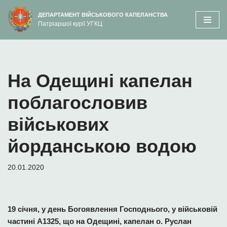
вмісту
ДЕПАРТАМЕНТ ВІЙСЬКОВОГО КАПЕЛАНСТВА
Патріаршої курії УГКЦ
Перейти
до
вмісту
На Одещині капелан
поблагословив
військових
йорданською водою
20.01.2020
19 січня, у день Богоявлення Господнього, у військовій
частині А1325, що на Одещині, капелан о. Руслан