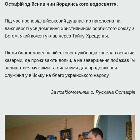
Остафій здійснив чин йорданського водосвяття.
Під час проповіді військовий душпастир наголосив на
важливості усвідомлення християнином особистого союзу з
Богом, який кожен уклав через Тайну Хрещення.
Після благословення військовослужбовців капелан освятив
казарми, де проживають вояки, а на завершення побажав їм
залишатися мужніми та сильними для продовження
служіння у війську на благо українського народу.
За повідомленням о. Руслана Остафія