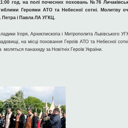
11:00 год. на
полі почесних поховань №76
Личаківсь
иблими Героями АТО та Небесної сотні. Молитву оч
. Петра і Павла ЛА УГКЦ.
ладики Ігоря, Архиєпископа і Митрополита Львівського УГК
кладовищі, на місці поховання Героїв АТО та Небесної сотн
а моляться панахиду за Новітніх Героїв України.