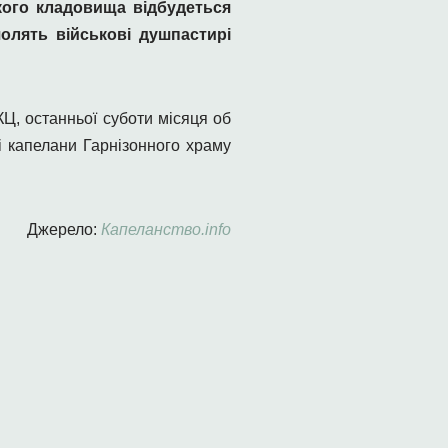
кого кладовища
відбудеться
олять військові душпастирі
Ц, останньої суботи місяця об
і капелани Гарнізонного храму
Джерело:
Капеланство.info