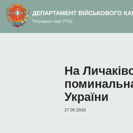
до
вмісту
ДЕПАРТАМЕНТ ВІЙСЬКОВОГО КА
Перейти
Патріаршої курії УГКЦ
до
вмісту
На Личаків
поминальна
України
27.05.2016