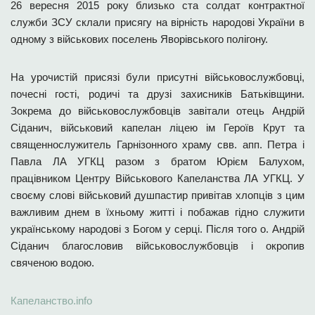
26 вересня 2015 року близько ста солдат контрактної
служби ЗСУ склали присягу на вірність народові України в
одному з військових поселень Яворівського полігону.
На урочистій присязі були присутні військовослужбовці,
почесні гості, родичі та друзі захисників Батьківщини.
Зокрема до військовослужбовців завітали отець Андрій
Сіданич, військовий капелан ліцею ім Героїв Крут та
священнослужитель Гарнізонного храму свв. апп. Петра і
Павла ЛА УГКЦ разом з братом Юрієм Балухом,
працівником Центру Військового Капеланства ЛА УГКЦ. У
своєму слові військовий душпастир привітав хлопців з цим
важливим днем в їхньому житті і побажав гідно служити
українському народові з Богом у серці. Після того о. Андрій
Сіданич благословив військовослужбовців і окропив
свяченою водою.
Капеланство.info