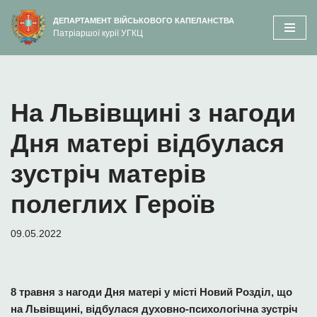
вмісту
ДЕПАРТАМЕНТ ВІЙСЬКОВОГО КАПЕЛАНСТВА
Патріаршої курії УГКЦ
Перейти
до
вмісту
На Львівщині з нагоди
Дня матері відбулася
зустріч матерів
полеглих Героїв
09.05.2022
8 травня з нагоди Дня матері у місті Новий Розділ, що
на Львівщині, відбулася духовно-психологічна зустріч