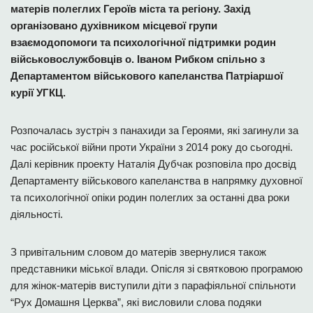
матерів полеглих Героїв міста та регіону. Захід
організовано духівником місцевої групи
взаємодопомоги та психологічної підтримки родин
військовослужбовців о. Іваном Рибком спільно з
Департаментом військового капеланства Патріаршої
курії УГКЦ.
Розпочалась зустріч з панахиди за Героями, які загинули за
час російської війни проти України з 2014 року до сьогодні.
Далі керівник проекту Наталія Дубчак розповіла про досвід
Департаменту військового капеланства в напрямку духовної
та психологічної опіки родин полеглих за останні два роки
діяльності.
З привітальним словом до матерів звернулися також
представники міської влади. Опісля зі святковою програмою
для жінок-матерів виступили діти з парафіяльної спільноти
“Рух Домашня Церква”, які висловили слова подяки