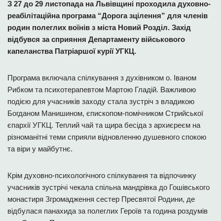
З 27 до 29 листопада на Львівщині проходила духовно-
реабілітаційна програма “Дорога зцілення” для членів
родин полеглих воїнів з міста Новий Розділ. Захід
відбувся за сприяння Департаменту військового
капеланства Патріаршої курії УГКЦ.
Програма включала спілкування з духівником о. Іваном
Рибком та психотерапевтом Мартою Гладій. Важливою
подією для учасників заходу стала зустріч з владикою
Богданом Манишином, єпископом-помічником
Стрийської
єпархії УГКЦ. Теплий чай та щира бесіда з архиєреєм на
різноманітні теми сприяли відновленню душевного спокою
та віри у майбутнє.
Крім духовно-психологічного спілкування та відпочинку
учасників зустрічі чекала спільна мандрівка до Гошівського
монастиря Згромадження сестер Пресвятої Родини, де
відбулася панахида за полеглих Героїв та година роздумів