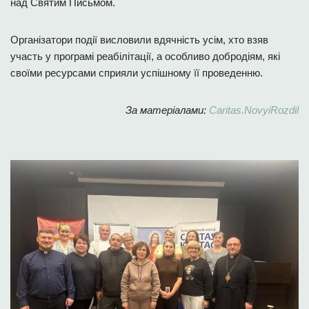
над Святим Письмом.
Організатори події висловили вдячність усім, хто взяв
участь у програмі реабілітації, а особливо добродіям, які
своїми ресурсами сприяли успішному її проведенню.
За матеріалами:
Caritas.NovyiRozdil