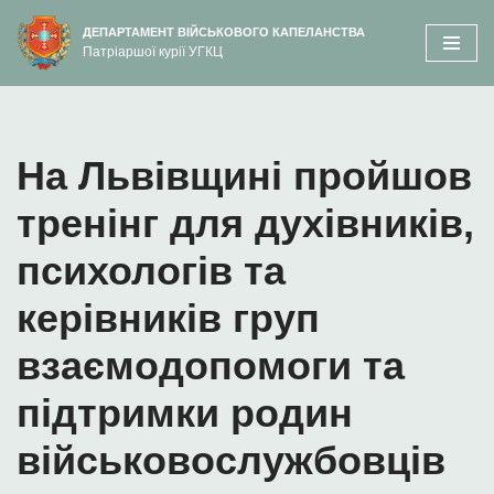
вмісту
ДЕПАРТАМЕНТ ВІЙСЬКОВОГО КАПЕЛАНСТВА
Патріаршої курії УГКЦ
Перейти
до
вмісту
На Львівщині пройшов
тренінг для духівників,
психологів та
керівників груп
взаємодопомоги та
підтримки родин
військовослужбовців