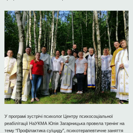
У програмі зустрічі психолог Центру психосоціальної
реабілітації НаУКМА Юлія Загарницька провела тренінг на
тему “Профілактика суїциду”, психотерапевтичне заняття