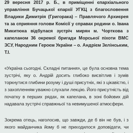
29 вересня 2017 р. Б., в приміщенні єпархіального
управління Бучацької єпархії УГКЦ з благословення
Владики Димитрія (Григорака) – Правлячого Архиєрея
та за сприяння голови Комісії у справах родини о. Івана
Микитюка відбулася зустріч мирян м. Чорткова з
капеланом 36 окремої бригади Морської піхоти ВМС
ЗСУ, Народним Героєм України – о. Андрієм Зелінським,
Т.І.
«Україна сьогодні. Складні питання», це була основна тема
зустрічі, яку о. Андрій досить глибоко висвітлив і зумів
торкнутися глибини розуму і душі присутніх, які з цікавістю, і
з захопленням уважно слухали лекцію. Його присутність від
початку в перших рядах, як капелана, в зоні бойових дій
надавала зустрічі справжньої та невимушеної атмосфери.
Зокрема отець, наголосив, що завжди, де б він не був, і з
якого майданчика йому б не приходилося доповідати, чи