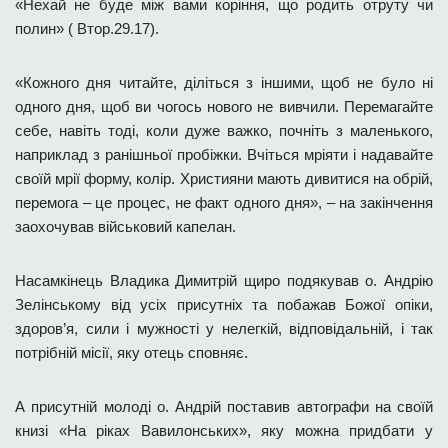
«Нехай не буде між вами коріння, що родить отруту чи
полин» ( Втор.29.17).
«Кожного дня читайте, діліться з іншими, щоб не було ні
одного дня, щоб ви чогось нового не вивчили. Перемагайте
себе, навіть тоді, коли дуже важко, почніть з маленького,
наприклад з ранішньої пробіжки. Вчіться мріяти і надавайте
своїй мрії форму, колір. Християни мають дивитися на обрій,
перемога – це процес, не факт одного дня», – на закінчення
заохочував військовий капелан.
Насамкінець Владика Димитрій щиро подякував о. Андрію
Зелінському від усіх присутніх та побажав Божої опіки,
здоров’я, сили і мужності у нелегкій, відповідальній, і так
потрібній місії, яку отець сповняє.
А присутній молоді о. Андрій поставив автографи на своїй
книзі «На ріках Вавилонських», яку можна придбати у