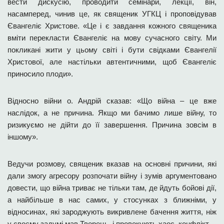
вести дискусію, проводити семінари, лекції, він,
насамперед, чинив це, як священик УГКЦ і проповідував
Євангеліє Христове. «Це і є завдання кожного священика
вміти перекласти Євангеліє на мову сучасного світу. Ми
покликані жити у цьому світі і бути свідками Євангелії
Христової, але настільки автентичними, щоб Євангеліє
приносило плоди».
Відносно війни о. Андрій сказав: «Що війна – це вже
наслідок, а не причина. Якщо ми бачимо лише війну, то
ризикуємо не дійти до її завершення. Причина зовсім в
іншому».
Ведучи розмову, священик вказав на основні причини, які
дали змогу агресору розпочати війну і зумів аргументовано
довести, що війна триває не тільки там, де йдуть бойові дії,
а найбільше в нас самих, у стосунках з ближніми, у
відносинах, які зароджують викривлене бачення життя, ніж
у своєму задумі мав Творець, і провокують хаос, конфлікт.