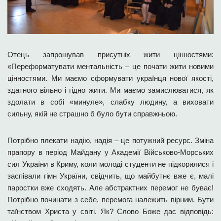
Отець запрошував присутніх жити цінностями:
«Переформатувати ментальність – це почати жити новими
цінностями. Ми маємо сформувати українця нової якості,
здатного вільно і гідно жити. Ми маємо замислюватися, як
здолати в собі «минуле», слабку людину, а виховати
сильну, якій не страшно б було бути справжньою.
Потрібно плекати надію, надія – це потужний ресурс. Зміна
прапору в період Майдану у Академії Військово-Морських
сил України в Криму, коли молоді студенти не підкорилися і
заспівали гімн України, свідчить, що майбутнє вже є, малі
паростки вже сходять. Але абстрактних перемог не буває!
Потрібно починати з себе, перемога належить вірним. Бути
таїнством Христа у світі. Як? Слово Боже дає відповідь: