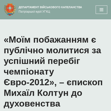
вмісту
ДЕПАРТАМЕНТ ВІЙСЬКОВОГО КАПЕЛАНСТВА
Патріаршої курії УГКЦ
Перейти
до
вмісту
«Моїм побажанням є
публічно молитися за
успішний перебіг
чемпіонату
Євро-2012», – єпископ
Михаїл Колтун до
духовенства