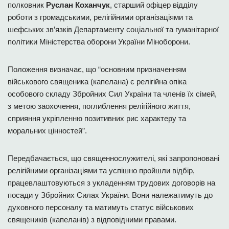
полковник
Руслан Коханчук
, старший офіцер відділу
роботи з громадськими, релігійними організаціями та
шефських зв’язків Департаменту соціальної та гуманітарної
політики Міністерства оборони України Міноборони.
Положення визначає, що “основним призначенням
військового священика (капелана) є релігійна опіка
особового складу Збройних Сил України та членів їх сімей,
з метою заохочення, поглиблення релігійного життя,
сприяння укріпленню позитивних рис характеру та
моральних цінностей”.
Передбачається, що священнослужителі, які запропоновані
релігійними організаціями та успішно пройшли відбір,
працевлаштовуються з укладенням трудових договорів на
посади у Збройних Силах України. Вони належатимуть до
духовного персоналу та матимуть статус військових
священиків (капеланів) з відповідними правами.