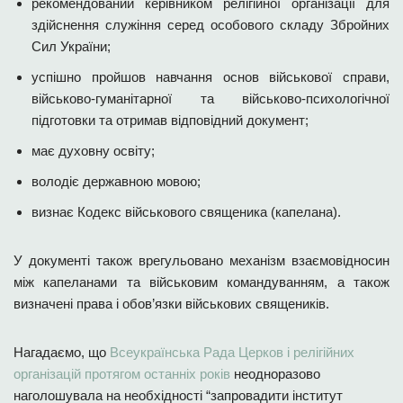
рекомендований керівником релігійної організації для
здійснення служіння серед особового складу Збройних
Сил України;
успішно пройшов навчання основ військової справи,
військово-гуманітарної та військово-психологічної
підготовки та отримав відповідний документ;
має духовну освіту;
володіє державною мовою;
визнає Кодекс військового священика (капелана).
У документі також врегульовано механізм взаємовідносин
між капеланами та військовим командуванням, а також
визначені права і обов’язки військових священиків.
Нагадаємо, що
Всеукраїнська Рада Церков і релігійних
організацій протягом останніх років
неодноразово
наголошувала на необхідності “запровадити інститут