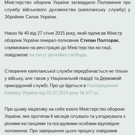
Міністерство оборони України затвердило Положення про
службу військового духовенства (капеланську службу) у
Збройних Силах України.
Наказ № 40 від 27 січня 2015 року, який підписав Міністр
оборони України генерал-полковник
Степан Полторак
,
спрямовано на реєстрацію до Міністерства юстиції,
повідомляє
Інститут релігійної свободи
.
Створення капеланської служби передбачається не тільки
у війську, але також у Національній гвардії та Державній
прикордонній службі. Про це йдеться в
Розпорядженні
Кабміну України від 02.07.2014 року № 677-р
.
При цьому ініціативу на себе взяло Міністерство оборони
України, яке протягом 6 місяців готувало та узгоджувала з
різними інстанціями та посадовими особами відповідне
положення. Про завершення цього процесу повідомив