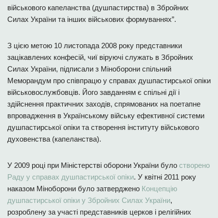
військового капеланства (душпастирства) в Збройних
Силах України та інших військових формуваннях”.
З цією метою 10 листопада 2008 року представники
зацікавлених конфесій, чиї віруючі служать в Збройних
Силах України, підписали з Міноборони спільний
Меморандум про співпрацю у справах душпастирської опіки
військовослужбовців. Його завданням є спільні дії і
здійснення практичних заходів, спрямованих на поетапне
впровадження в Українському війську ефективної системи
душпастирської опіки та створення інституту військового
духовенства (капеланства).
У 2009 році при Міністерстві оборони України було
створено
Раду у справах душпастирської опіки
. У квітні 2011 року
наказом Міноборони було затверджено
Концепцію
душпастирської опіки у Збройних Силах України
,
розроблену за участі представників церков і релігійних