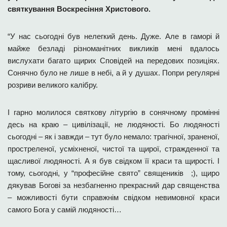
святкування Воскресіння Христового.
“У нас сьогодні був нелегкий день. Дуже. Але в гаморі й
майже безладі різноманітних викликів мені вдалось
вислухати багато щирих Сповідей на передових позиціях.
Сонячно було не лише в небі, а й у душах. Попри регулярні
розриви великого калібру.
І гарно молилося святкову літургію в сонячному промінні
десь на краю – цивілізації, не людяності. Бо людяності
сьогодні – як і завжди – тут було немало: трагічної, зраненої,
простреленої, усміхненої, ч
истої та щирої, стражденної та
щасливої людяності. А я був свідком її краси та щирості. І
тому, сьогодні, у “професійне свято” священиків ;), щиро
дякував Богові за незбагненно прекрасний дар священства
– можливості бути справжнім свідком невимовної краси
самого Бога у самій людяності…