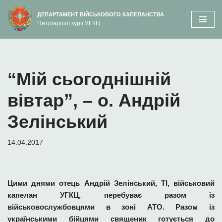
вмісту
ДЕПАРТАМЕНТ ВІЙСЬКОВОГО КАПЕЛАНСТВА
Патріаршої курії УГКЦ
Перейти
до
вмісту
“Мій сьогоднішній
вівтар”, – о. Андрій
Зелінський
14.04.2017
Цими днями отець Андрій Зелінський, ТІ, військовий
капелан УГКЦ, перебуває разом із
військовослужбовцями в зоні АТО. Разом із
українськими бійцями священик готується до