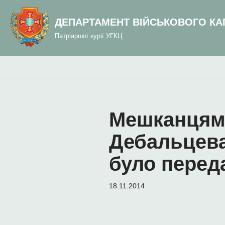
до
вмісту
ДЕПАРТАМЕНТ ВІЙСЬКОВОГО КА
Перейти
Патріаршої курії УГКЦ
до
вмісту
Мешканцям
Дебальцева
було перед
18.11.2014