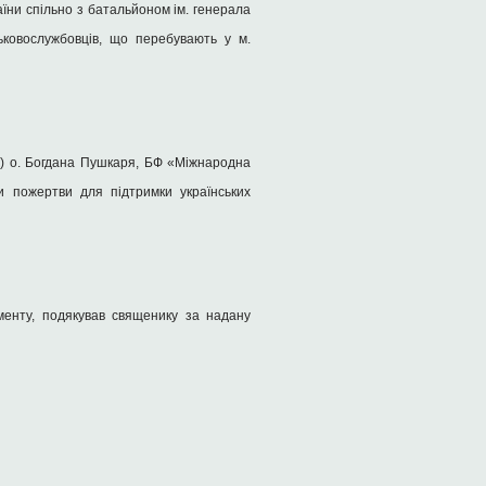
їни спільно з батальйоном ім. генерала
ськовослужбовців, що перебувають у м.
а) о. Богдана Пушкаря, БФ «Міжнародна
ли пожертви для підтримки українських
менту, подякував священику за надану