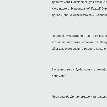
Департамент Патріаршої Курії Українсь
Кульчицького Національної Гвардії Ук
Дебальцеве, м. Артемівськ та м. Славянс
Передача гуманітарного вантажу стало
асоціація підтримки України» та Конг
військовослужбовців та мирного населе
Заступник мера Дебальцева у телефон
допомогу.
Прес-служба Департаменту капеланс