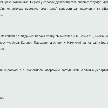
кої Греко-Католицької Церкви у справах душпастирства силових структур Укра
раїни організував передачу гуманітарної допомоги для населення та вій
ьк.
 можливим за підтримки пароха храму св. Миколая у м. Бамберг (Німеччин
ресу українців Канади. Парохіяни діаспори у Німеччині та Канаді зібра
ння.
ній розмові з о. Любомиром Яворським, заступником керівника Департа
тва