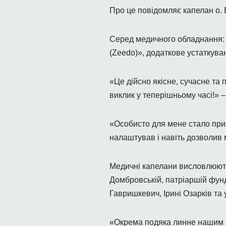
Про це повідомляє капелан о. 
Серед медичного обладнання:
(Zeedo)», додаткове устаткува
«Це дійсно якісне, сучасне та
виклик у теперішньому часі!» 
«Особисто для мене стало приє
налаштував і навіть дозволив м
Медичні капелани висловлюють 
Домбровській, патріаршій фунд
Гавришкевич, Ірині Озарків та 
«Окрема подяка линне нашим в