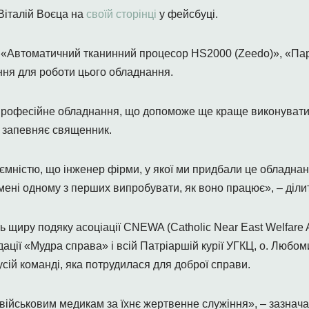
Віталій Воєца на
своїй сторінці
у фейсбуці.
 «Автоматичний тканинний процесор HS2000 (Zeedo)», «П
ння для роботи цього обладнання.
 професійне обладнання, що допоможе ще краще виконувати 
– запевняє священник.
мністю, що інженер фірми, у якої ми придбали це обладнан
ені одному з перших випробувати, як воно працює», – ділить
щиру подяку асоціації CNEWA (Catholic Near East Welfare As
ації «Мудра справа» і всій Патріаршій курії УГКЦ, о. Любом
усій команді, яка потрудилася для доброї справи.
ійськовим медикам за їхнє жертвенне служіння», – зазначає