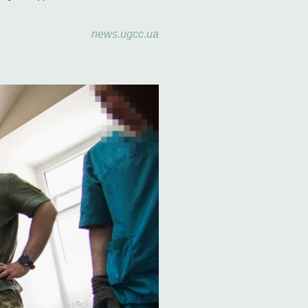
news.ugcc.ua