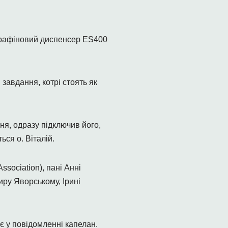
арафіновий диспенсер ES400
завдання, котрі стоять як
ня, одразу підключив його,
ся о. Віталій.
sociation), пані Анні
иру Яворському, Ірині
 у повідомленні капелан.