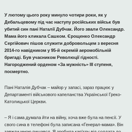
У лютому цього року минуло чотири роки, як у
Дебальцевому під час наступу російських військ був
убитий син пані Наталії Дубчак. Його звали Олександр.
Мама його кликала Сашком. Єрощенко Олександр
Сергійович пішов служити добровольцем з вересня
2014-го навідником у 95-й окремій аеромобільній
бригаді. Був учасником Революції гідності.
Нагороджений орденом «За мужність» ІІІ ступеня,
посмертно.
Пані Наталія Дубчак – майор у запасі, зараз працює у
Департаменті військового капеланства Української Греко-
Католицької Церкви.
– Я і сама думала йти на війну, хоча вже була на пенсії. У
свого сина в телефоні була записана «Генерал-мама». Він
завжди мною пишався. Я зробила кар’єру від солдата до