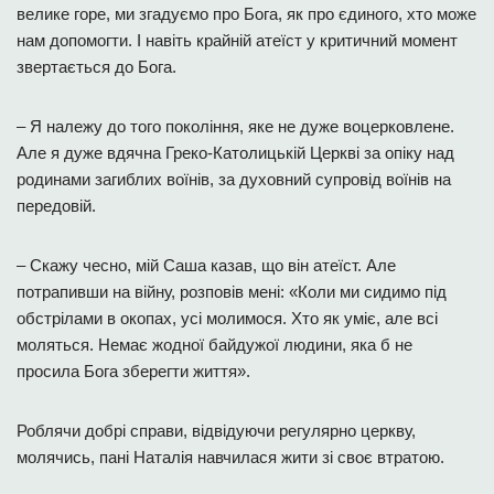
велике горе, ми згадуємо про Бога, як про єдиного, хто може
нам допомогти. І навіть крайній атеїст у критичний момент
звертається до Бога.
– Я належу до того покоління, яке не дуже воцерковлене.
Але я дуже вдячна Греко-Католицькій Церкві за опіку над
родинами загиблих воїнів, за духовний супровід воїнів на
передовій.
– Скажу чесно, мій Саша казав, що він атеїст. Але
потрапивши на війну, розповів мені: «Коли ми сидимо під
обстрілами в окопах, усі молимося. Хто як уміє, але всі
моляться. Немає жодної байдужої людини, яка б не
просила Бога зберегти життя».
Роблячи добрі справи, відвідуючи регулярно церкву,
молячись, пані Наталія навчилася жити зі своє втратою.