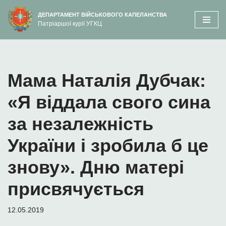
вмісту
ДЕПАРТАМЕНТ ВІЙСЬКОВОГО КАПЕЛАНСТВА
Патріаршої курії УГКЦ
Перейти
до
вмісту
Мама Наталія Дубчак:
«Я віддала свого сина
за незалежність
України і зробила б це
знову». Дню матері
присвячується
12.05.2019