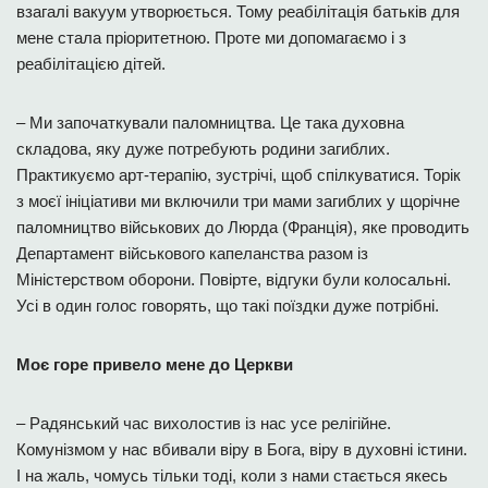
взагалі вакуум утворюється. Тому реабілітація батьків для
мене стала пріоритетною. Проте ми допомагаємо і з
реабілітацією дітей.
– Ми започаткували паломництва. Це така духовна
складова, яку дуже потребують родини загиблих.
Практикуємо арт-терапію, зустрічі, щоб спілкуватися. Торік
з моєї ініціативи ми включили три мами загиблих у щорічне
паломництво військових до Люрда (Франція), яке проводить
Департамент військового капеланства разом із
Міністерством оборони. Повірте, відгуки були колосальні.
Усі в один голос говорять, що такі поїздки дуже потрібні.
Моє горе привело мене до Церкви
– Радянський час вихолостив із нас усе релігійне.
Комунізмом у нас вбивали віру в Бога, віру в духовні істини.
І на жаль, чомусь тільки тоді, коли з нами стається якесь