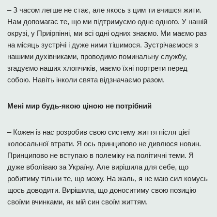
– З часом легше не стає, але якось з цим ти вчишся жити.
Нам допомагає те, що ми підтримуємо одне одного. У нашій
окрузі, у Приірпінні, ми всі одні одних знаємо. Ми маємо раз
на місяць зустрічі і дуже ними тішимося. Зустрічаємося з
нашими духівниками, проводимо поминальну службу,
згадуємо наших хлопчиків, маємо їхні портрети перед
собою. Навіть інколи свята відзначаємо разом.
Мені мир будь-якою ціною не потрібний
– Кожен із нас розробив свою систему життя після цієї
колосальної втрати. Я ось принципово не дивлюся новин.
Принципово не вступаю в полеміку на політичні теми. Я
дуже вболіваю за Україну. Але вирішила для себе, що
робитиму тільки те, що можу. На жаль, я не маю сил комусь
щось доводити. Вирішила, що доноситиму свою позицію
своїми вчинками, як мій син своїм життям.