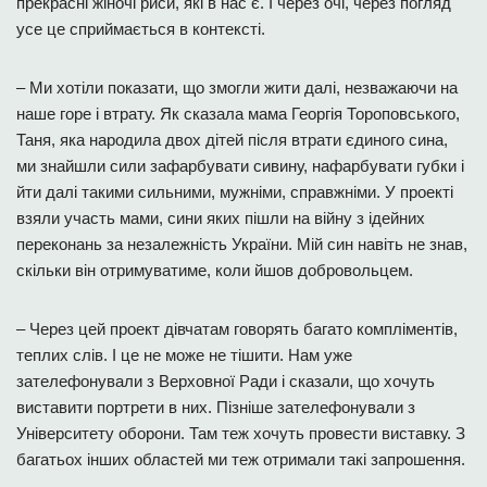
прекрасні жіночі риси, які в нас є. І через очі, через погляд
усе це сприймається в контексті.
– Ми хотіли показати, що змогли жити далі, незважаючи на
наше горе і втрату. Як сказала мама Георгія Тороповського,
Таня, яка народила двох дітей після втрати єдиного сина,
ми знайшли сили зафарбувати сивину, нафарбувати губки і
йти далі такими сильними, мужніми, справжніми. У проекті
взяли участь мами, сини яких пішли на війну з ідейних
переконань за незалежність України. Мій син навіть не знав,
скільки він отримуватиме, коли йшов добровольцем.
– Через цей проект дівчатам говорять багато компліментів,
теплих слів. І це не може не тішити. Нам уже
зателефонували з Верховної Ради і сказали, що хочуть
виставити портрети в них. Пізніше зателефонували з
Університету оборони. Там теж хочуть провести виставку. З
багатьох інших областей ми теж отримали такі запрошення.