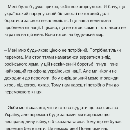
– Мені було б дуже прикро, якби все згорнулося. Я бачу, що
український народ у своїй більшості не готовий далі
боротися за свою незалежність. І це наша величезна
проблема як нації. І цікаво, що не готові саме ті, хто нікого не
втратив на цій війні. Вони готові на будь-який мир.
– Мені мир будь-якою ціною не потрібний. Потрібна тільки
перемога. Ми століттями намагалися вирватися з-під
російського ярма, у цій нескінченній боротьбі гинув і гине
найкращий генофонд української нації. Але ми ніколи не
доходили до перемоги, бо у вирішальний момент завжди
хтось під когось лягав. Тому нам нарешті потрібно йти до
переможного кінця.
– Якби мені сказали, чи ти готова віддати ще раз сина за
Україну, але перемога буде за нами, ми виграємо цю
несправедливу війну, я б сказала «так». Тому що не буває
перемоги без втрати. Це неможливо! По-іншому нас