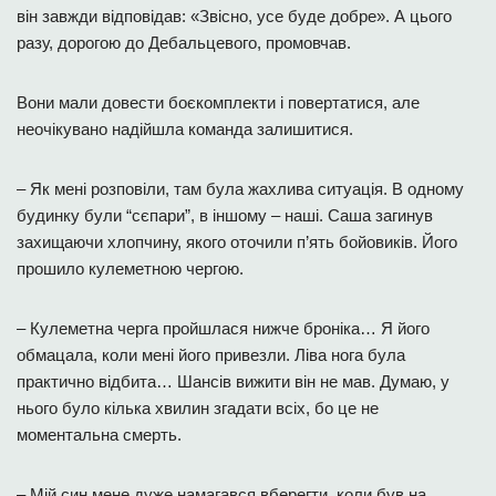
він завжди відповідав: «Звісно, усе буде добре». А цього
разу, дорогою до Дебальцевого, промовчав.
Вони мали довести боєкомплекти і повертатися, але
неочікувано надійшла команда залишитися.
– Як мені розповіли, там була жахлива ситуація. В одному
будинку були “сєпари”, в іншому – наші. Саша загинув
захищаючи хлопчину, якого оточили п’ять бойовиків. Його
прошило кулеметною чергою.
– Кулеметна черга пройшлася нижче броніка… Я його
обмацала, коли мені його привезли. Ліва нога була
практично відбита… Шансів вижити він не мав. Думаю, у
нього було кілька хвилин згадати всіх, бо це не
моментальна смерть.
– Мій син мене дуже намагався вберегти, коли був на