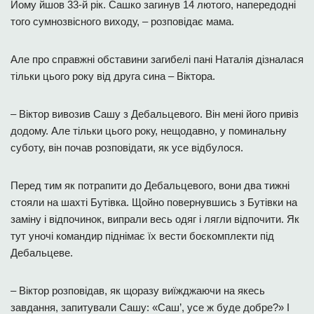
Йому йшов 33-й рік. Сашко загинув 14 лютого, напередодні
того сумнозвісного виходу, – розповідає мама.
Але про справжні обставини загибелі пані Наталія дізналася
тільки цього року від друга сина – Віктора.
– Віктор вивозив Сашу з Дебальцевого. Він мені його привіз
додому. Але тільки цього року, нещодавно, у поминальну
суботу, він почав розповідати, як усе відбулося.
Перед тим як потрапити до Дебальцевого, вони два тижні
стояли на шахті Бутівка. Щойно повернувшись з Бутівки на
заміну і відпочинок, випрали весь одяг і лягли відпочити. Як
тут уночі командир піднімає їх вести боєкомплекти під
Дебальцеве.
– Віктор розповідав, як щоразу виїжджаючи на якесь
завдання, запитували Сашу: «Саш’, усе ж буде добре?» І