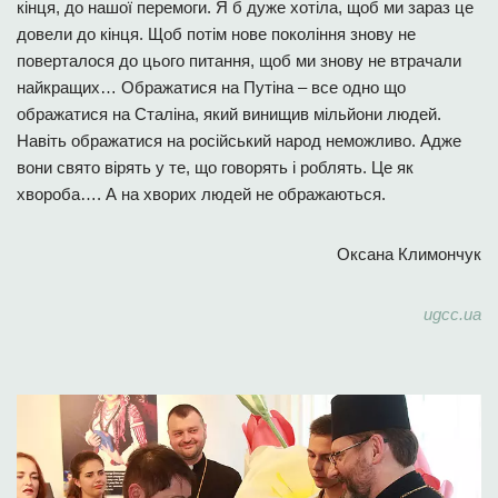
кінця, до нашої перемоги. Я б дуже хотіла, щоб ми зараз це
довели до кінця. Щоб потім нове покоління знову не
поверталося до цього питання, щоб ми знову не втрачали
найкращих… Ображатися на Путіна – все одно що
ображатися на Сталіна, який винищив мільйони людей.
Навіть ображатися на російський народ неможливо. Адже
вони свято вірять у те, що говорять і роблять. Це як
хвороба…. А на хворих людей не ображаються.
Оксана Климончук
ugcc.ua