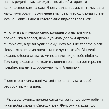
навіть родичі. І так виходить, що зі своїм горем ти
залишаєшся сам на сам. Я рятувалася сама, підтримували
найближчі родичі. Вони мене витягували всюди, куди тільки
можна, навіть якщо я категорично відмовлялася йти.
– Потім я запитувала свого колишнього начальника,
полковника в запасі, який був моїм добрим другом:
«Слухайте, а де ви були? Чому ніхто мені не телефонував?
Чому ніхто не намагався зі мною зустрітися?» Він мені
сказав: «Чесно сказати, ми не знали, як до тебе підійти».
Тож хочу сказати, що коли в людини трапляється горе, не
потрібно від неї відгороджуватися. А навпаки.
Після втрати сина пані Наталія почала шукати в собі
ресурси, як жити далі.
– Як за соломинку, почала хапатися за те, що можу робити
якісь добрі справи. Сьогодні мені Фейсбук нагадав, що