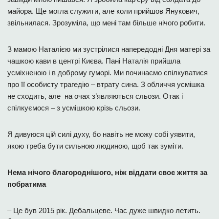
майора. Ще могла служити, але коли прийшов Янукович,
звільнилася. Зрозуміла, що мені там більше нічого робити.
З мамою Наталією ми зустрілися напередодні Дня матері за
чашкою кави в центрі Києва. Пані Наталія прийшла
усміхненою і в доброму гуморі. Ми починаємо спілкуватися
про її особисту трагедію – втрату сина. З обличчя усмішка
не сходить, але на очах з’являються сльози. Отак і
спілкуємося – з усмішкою крізь сльози.
Я дивуюся цій силі духу, бо навіть не можу собі уявити,
якою треба бути сильною людиною, щоб так зуміти.
Нема нічого благороднішого, ніж віддати своє життя за
побратима
– Це був 2015 рік. Дебальцеве. Час дуже швидко летить.