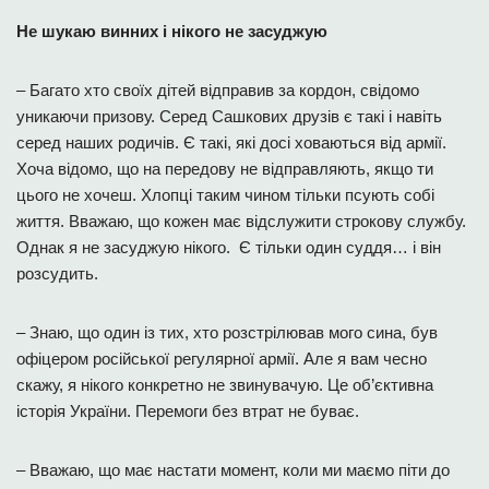
Не шукаю винних і нікого не засуджую
– Багато хто своїх дітей відправив за кордон, свідомо
уникаючи призову. Серед Сашкових друзів є такі і навіть
серед наших родичів. Є такі, які досі ховаються від армії.
Хоча відомо, що на передову не відправляють, якщо ти
цього не хочеш. Хлопці таким чином тільки псують собі
життя. Вважаю, що кожен має відслужити строкову службу.
Однак я не засуджую нікого. Є тільки один суддя… і він
розсудить.
– Знаю, що один із тих, хто розстрілював мого сина, був
офіцером російської регулярної армії. Але я вам чесно
скажу, я нікого конкретно не звинувачую. Це об’єктивна
історія України. Перемоги без втрат не буває.
– Вважаю, що має настати момент, коли ми маємо піти до