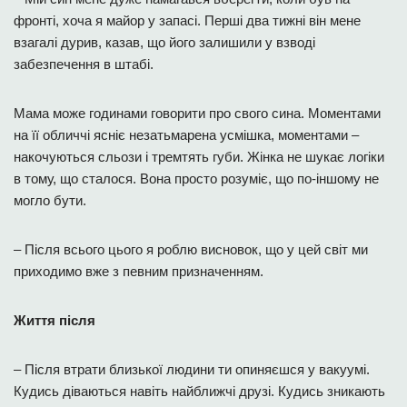
фронті, хоча я майор у запасі. Перші два тижні він мене
взагалі дурив, казав, що його залишили у взводі
забезпечення в штабі.
Мама може годинами говорити про свого сина. Моментами
на її обличчі ясніє незатьмарена усмішка, моментами –
накочуються сльози і тремтять губи. Жінка не шукає логіки
в тому, що сталося. Вона просто розуміє, що по-іншому не
могло бути.
– Після всього цього я роблю висновок, що у цей світ ми
приходимо вже з певним призначенням.
Життя після
– Після втрати близької людини ти опиняєшся у вакуумі.
Кудись діваються навіть найближчі друзі. Кудись зникають