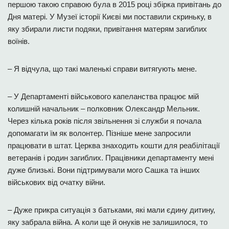
першою такою справою була в 2015 році збірка привітань до
Дня матері. У Музеї історії Києві ми поставили скриньку, в
яку збирали листи подяки, привітання матерям загиблих
воїнів.
– Я відчула, що такі маленькі справи витягують мене.
– У Департаменті військового капеланства працює мій
колишній начальник – полковник Олександр Мельник.
Через кілька років після звільнення зі служби я почала
допомагати їм як волонтер. Пізніше мене запросили
працювати в штат. Церква знаходить кошти для реабілітації
ветеранів і родин загиблих. Працівники департаменту мені
дуже близькі. Вони підтримували мого Сашка та інших
військових від очатку війни.
– Дуже прикра ситуація з батьками, які мали єдину дитину,
яку забрала війна. А коли ще й онуків не залишилося, то