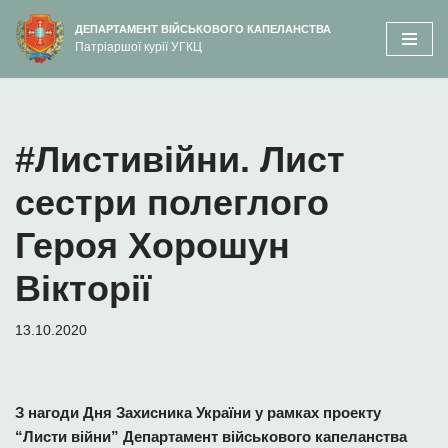
вмісту
ДЕПАРТАМЕНТ ВІЙСЬКОВОГО КАПЕЛАНСТВА
Патріаршої курії УГКЦ
Перейти
до
вмісту
#Листивійни. Лист
сестри полеглого
Героя Хорошун
Вікторії
13.10.2020
З нагоди Дня Захисника України у рамках проекту
“Листи війни” Департамент військового капеланства