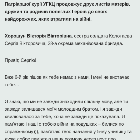
Патріаршої курії УГКЦ продовжує друк листів матерів,
дружин та родичів полеглих Героїв до своїх
найдорожчих, яких втратили на війні.
Хорошун Вікторія Вікторівна
, сестра солдата Колотаєва
Сергія Вікторовича, 28-а окрема механізована бригада.
Привіт, Сергію!
Вже 6-й рік пішов як тебе немає з нами, і мені не вистачає
тебе…
Я знаю, що ми не завжди знаходили спільну мову, але ти
завжди залишався моїм молодшим братом, і я завжди
хвилювалася за тебе, хоча не завжди це показувала. Я
пам’ятаю і наші с тобою війни на подушках – билися по
справжньому))), пам’ятаю твоє навчання у 5-му училищі та
дуже добре пам’ятаю нашу розмову через ноут про