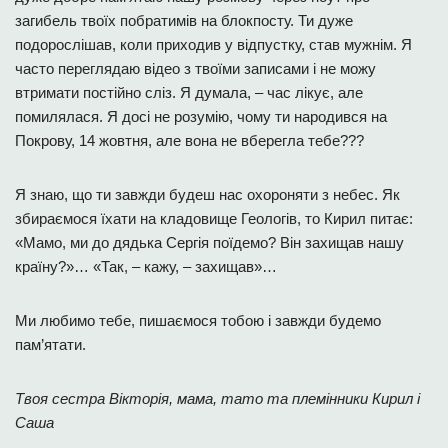
загибель твоїх побратимів на блокпосту. Ти дуже
подорослішав, коли приходив у відпустку, став мужнім. Я
часто переглядаю відео з твоїми записами і не можу
втримати постійно сліз. Я думала, – час лікує, але
помилялася. Я досі не розумію, чому ти народився на
Покрову, 14 жовтня, але вона не вберегла тебе???
Я знаю, що ти завжди будеш нас охороняти з небес. Як
збираємося їхати на кладовище Геологів, то Кирил питає:
«Мамо, ми до дядька Сергія поїдемо? Він захищав нашу
країну?»… «Так, – кажу, – захищав»…
Ми любимо тебе, пишаємося тобою і завжди будемо
пам’ятати.
Твоя сестра Вікторія, мама, тато та племінники Кирил і
Саша