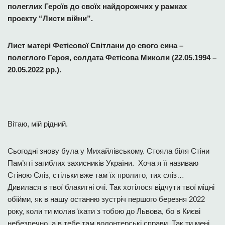
полеглих Героїв до своїх найдорожчих у рамках
проєкту “Листи війни”.
Лист матері Фетісової Світлани до свого сина –
полеглого Героя, солдата Фетісова Миколи (22.05.1994 –
20.05.2022 рр.).
Вітаю, мій рідний.
Сьогодні знову була у Михайлівському. Стояла біля Стіни
Пам’яті загиблих захисників України. Хоча я її називаю
Стіною Сліз, стільки вже там їх пролито, тих сліз…
Дивилася в твої блакитні очі. Так хотілося відчути твої міцні
обійми, як в нашу останню зустріч першого березня 2022
року, коли ти молив їхати з тобою до Львова, бо в Києві
небезпечно, а в тебе там волонтерські справи. Так ти мені