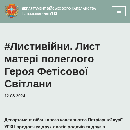
вмісту
ДЕПАРТАМЕНТ ВІЙСЬКОВОГО КАПЕЛАНСТВА
Патріаршої курії УГКЦ
Перейти
до
вмісту
#Листивійни. Лист
матері полеглого
Героя Фетісової
Світлани
12.03.2024
Департамент військового капеланства Патріаршої курії
УГКЦ продовжує друк листів родичів та друзів