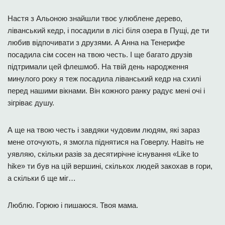
Настя з Альоною знайшли твоє улюблене дерево,
ліванський кедр, і посадили в лісі біля озера в Пущі, де ти
любив відпочивати з друзями. А Анна на Тенерифе
посадила сім сосен на твою честь. І ще багато друзів
підтримали цей флешмоб. На твій день народження
минулого року я теж посадила ліванський кедр на схилі
перед нашими вікнами. Він кожного ранку радує мені очі і
зігріває душу.
А ще на твою честь і завдяки чудовим людям, які зараз
мене оточують, я змогла піднятися на Говерлу. Навіть не
уявляю, скільки разів за десятирічне існування «Like to
hike» ти був на цій вершині, скількох людей закохав в гори,
а скільки б ще міг…
Люблю. Горюю і пишаюся. Твоя мама.