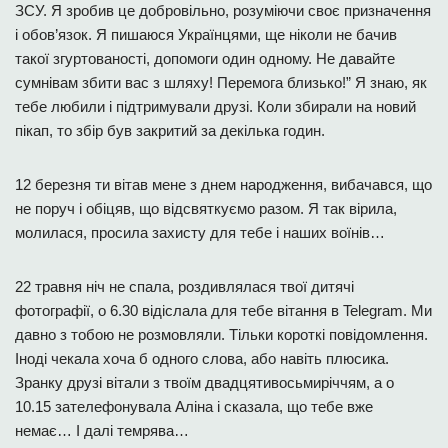
ЗСУ. Я зробив це добровільно, розуміючи своє призначення
і обов’язок. Я пишаюся Українцями, ще ніколи не бачив
такої згуртованості, допомоги один одному. Не давайте
сумнівам збити вас з шляху! Перемога близько!” Я знаю, як
тебе любили і підтримували друзі. Коли збирали на новий
пікап, то збір був закритий за декілька годин.
12 березня ти вітав мене з днем народження, вибачався, що
не поруч і обіцяв, що відсвяткуємо разом. Я так вірила,
молилася, просила захисту для тебе і наших воїнів…
22 травня ніч не спала, роздивлялася твої дитячі
фотографії, о 6.30 відіслала для тебе вітання в Telegram. Ми
давно з тобою не розмовляли. Тільки короткі повідомлення.
Іноді чекала хоча б одного слова, або навіть плюсика.
Зранку друзі вітали з твоїм двадцятивосьмиріччям, а о
10.15 зателефонувала Аліна і сказала, що тебе вже
немає… І далі темрява…