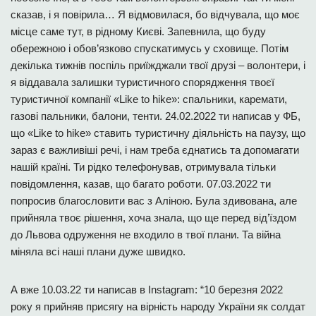
сказав, і я повірила… Я відмовилася, бо відчувала, що моє
місце саме тут, в рідному Києві. Запевнила, що буду
обережною і обов’язково спускатимусь у сховище. Потім
декілька тижнів поспіль приїжджали твої друзі – волонтери, і
я віддавала залишки туристичного спорядження твоєї
туристичної компанії «Like to hike»: спальники, каремати,
газові пальники, балони, тенти. 24.02.2022 ти написав у ФБ,
що «Like to hike» ставить туристичну діяльність на паузу, що
зараз є важливіші речі, і нам треба єднатись та допомагати
нашій країні. Ти рідко телефонував, отримувала тільки
повідомлення, казав, що багато роботи. 07.03.2022 ти
попросив благословити вас з Аліною. Була здивована, але
прийняла твоє рішення, хоча знала, що ще перед від’їздом
до Львова одруження не входило в твої плани. Та війна
міняла всі наші плани дуже швидко.
А вже 10.03.22 ти написав в Instagram: “10 березня 2022
року я прийняв присягу на вірність народу України як солдат