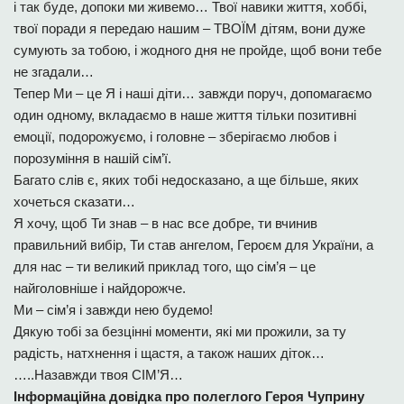
і так буде, допоки ми живемо… Твої навики життя, хоббі,
твої поради я передаю нашим – ТВОЇМ дітям, вони дуже
сумують за тобою, і жодного дня не пройде, щоб вони тебе
не згадали…
Тепер Ми – це Я і наші діти… завжди поруч, допомагаємо
один одному, вкладаємо в наше життя тільки позитивні
емоції, подорожуємо, і головне – зберігаємо любов і
порозуміння в нашій сім’ї.
Багато слів є, яких тобі недосказано, а ще більше, яких
хочеться сказати…
Я хочу, щоб Ти знав – в нас все добре, ти вчинив
правильний вибір, Ти став ангелом, Героєм для України, а
для нас – ти великий приклад того, що сім’я – це
найголовніше і найдорожче.
Ми – сім’я і завжди нею будемо!
Дякую тобі за безцінні моменти, які ми прожили, за ту
радість, натхнення і щастя, а також наших діток…
…..Назавжди твоя СІМ’Я…
Інформаційна довідка про полеглого Героя Чуприну