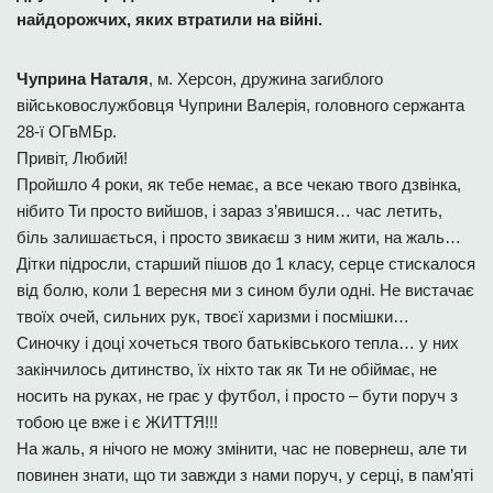
найдорожчих, яких втратили на війні.
Чуприна Наталя
, м. Херсон, дружина загиблого
військовослужбовця Чуприни Валерія, головного сержанта
28-ї ОГвМБр.
Привіт, Любий!
Пройшло 4 роки, як тебе немає, а все чекаю твого дзвінка,
нібито Ти просто вийшов, і зараз з’явишся… час летить,
біль залишається, і просто звикаєш з ним жити, на жаль…
Дітки підросли, старший пішов до 1 класу, серце стискалося
від болю, коли 1 вересня ми з сином були одні. Не вистачає
твоїх очей, сильних рук, твоєї харизми і посмішки…
Синочку і доці хочеться твого батьківського тепла… у них
закінчилось дитинство, їх ніхто так як Ти не обіймає, не
носить на руках, не грає у футбол, і просто – бути поруч з
тобою це вже і є ЖИТТЯ!!!
На жаль, я нічого не можу змінити, час не повернеш, але ти
повинен знати, що ти завжди з нами поруч, у серці, в пам’яті