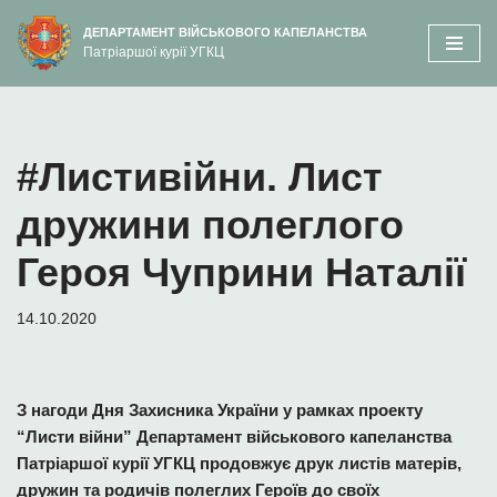
вмісту
ДЕПАРТАМЕНТ ВІЙСЬКОВОГО КАПЕЛАНСТВА
Патріаршої курії УГКЦ
Перейти
до
вмісту
#Листивійни. Лист
дружини полеглого
Героя Чуприни Наталії
14.10.2020
З нагоди Дня Захисника України у рамках проекту
“Листи війни” Департамент військового капеланства
Патріаршої курії УГКЦ продовжує друк листів матерів,
дружин та родичів полеглих Героїв до своїх