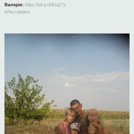
Валерія:
https://bit.ly/34UqZ7z
#Листивійни