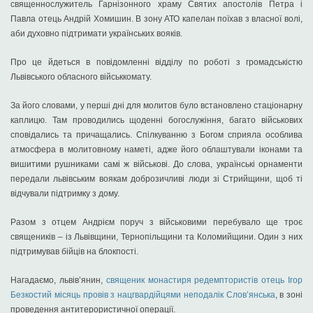
священнослужитель Гарнізонного храму Святих апостолів Петра і
Павла отець Андрій Хомишин. В зону АТО капелан поїхав з власної волі,
аби духовно підтримати українських вояків.
Про це йдеться в повідомленні відділу по роботі з громадськістю
Львівського обласного військкомату.
За його словами, у перші дні для молитов було встановлено стаціонарну
каплицю. Там проводились щоденні богослужіння, багато військових
сповідались та причащались. Спілкуванню з Богом сприяла особлива
атмосфера в молитовному наметі, адже його облаштували іконами та
вишитими рушниками самі ж військові. До слова, українські орнаменти
передали львівським воякам доброзичливі люди зі Стрийщини, щоб ті
відчували підтримку з дому.
Разом з отцем Андрієм поруч з військовими перебувало ще троє
священиків – із Львівщини, Тернопільщини та Коломийщини. Один з них
підтримував бійців на блокпості.
Нагадаємо, львів’янин,
священик монастиря редемптористів отець Ігор
Безкостий місяць провів з нацгвардійцями неподалік Слов’янська
, в зоні
проведення антитерористичної операції.