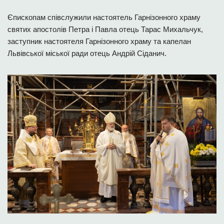
Єпископам співслужили настоятель Гарнізонного храму
святих апостолів Петра і Павла отець Тарас Михальчук,
заступник настоятеля Гарнізонного храму та капелан
Львівської міської ради отець Андрій Сіданич.