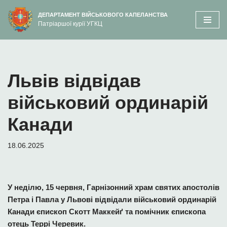
вмісту
ДЕПАРТАМЕНТ ВІЙСЬКОВОГО КАПЕЛАНСТВА
Патріаршої курії УГКЦ
Перейти
до
вмісту
Львів відвідав
військовий ординарій
Канади
18.06.2025
У неділю, 15 червня, Гарнізонний храм святих апостолів
Петра і Павла у Львові відвідали військовий ординарій
Канади єпископ Скотт Маккейґ та помічник єпископа
отець Террі Черевик.