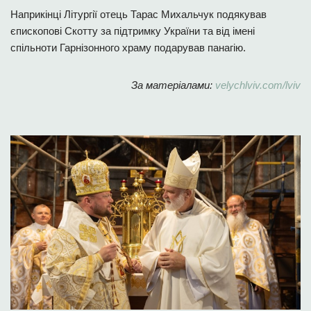
Наприкінці Літургії отець Тарас Михальчук подякував
єпископові Скотту за підтримку України та від імені
спільноти Гарнізонного храму подарував панагію.
За матеріалами:
velychlviv.com/lviv