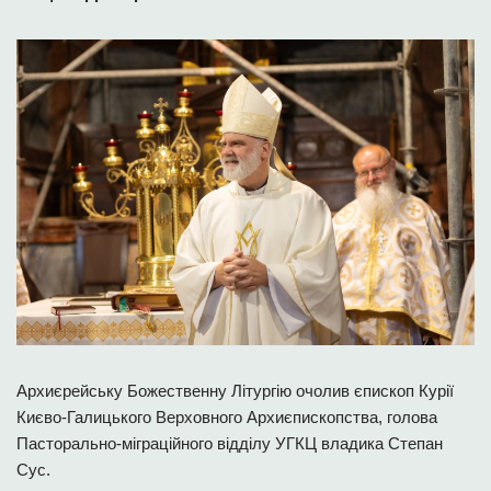
Архиєрейську Божественну Літургію очолив єпископ Курії
Києво-Галицького Верховного Архиєпископства, голова
Пасторально-міграційного відділу УГКЦ владика Степан
Сус.