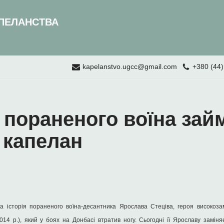
ПЕЛАНСТВА
kapelanstvo.ugcc@gmail.com
+380 (44)
 пораненого воїна зай
 капелан
історія пораненого воїна-десантника Ярослава Стеціва, героя високозамк
2014 р.), який у боях на Донбасі втратив ногу. Сьогодні її Ярославу замі