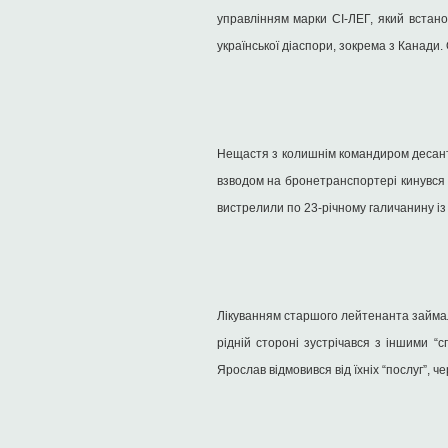
управлінням марки СІ-ЛЕГ, який встано
української діаспори, зокрема з Канади.
Нещастя з колишнім командиром десантн
взводом на бронетранспортері кинувся
вистрелили по 23-річному галичанину із
Лікуванням старшого лейтенанта займали
рідній стороні зустрічався з іншими “
Ярослав відмовився від їхніх “послуг”, 