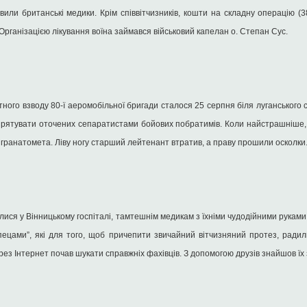
вили британські медики. Крім співвітчизників, кошти на складну операцію (
 Організацією лікування воїна займався військовий капелан о. Степан Сус.
ого взводу 80-ї аеромобільної бригади сталося 25 серпня біля луганського с
 рятувати оточених сепаратистами бойових побратимів. Коли найстрашніше, 
 гранатомета. Ліву ногу старший лейтенант втратив, а праву прошили осколки
ся у Вінницькому госпіталі, тамтешнім медикам з їхніми чудодійними руками 
спецами”, які для того, щоб причепити звичайний вітчизняний протез, ради
через Інтернет почав шукати справжніх фахівців. З допомогою друзів знайшов їх