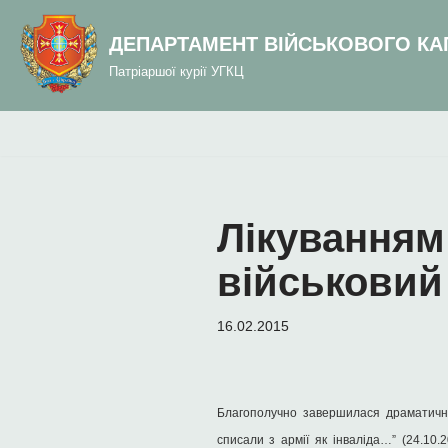
до
вмісту
ДЕПАРТАМЕНТ ВІЙСЬКОВОГО КА
Перейти
Патріаршої курії УГКЦ
до
вмісту
Лікуванням
військовий
16.02.2015
Благополучно завершилася драматична 
списали з армії як інваліда…” (24.10.