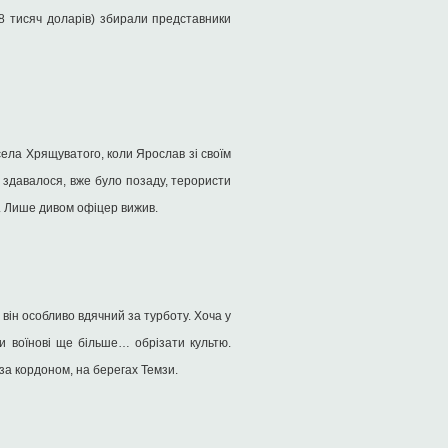
38 тисяч доларів) збирали представники
ела Хрящуватого, коли Ярослав зі своїм
здавалося, вже було позаду, терористи
. Лише дивом офіцер вижив.
він особливо вдячний за турботу. Хоча у
ли воїнові ще більше… обрізати культю.
 за кордоном, на берегах Темзи.