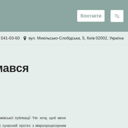
Контакти
 541-03-60
вул. Микільсько-Слобідська, 5, Київ 02002, Україна
мався
івської публікації “Не хочу, щоб мене
няє сучасний протез з мікропроцесорним