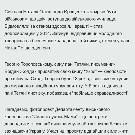
Син пані Наталії Олександр Єрощенко так мріяв бути
військовим, що двічі вступав до військового училища.
Відмовляли за станом здоров’я. І врешті – став
добровольцем у 2014. Загинув, відправивши молодшого
товариша на безпечніше завдання. Той вижив, і тепер у пані
Наталії є ще один син.
Георгію Тороповському, сину пані Тетяни, письменник
Богдан Жолдак присвятив свою книгу “Укри” — кіноповість
про війну на Сході. Георгію було 18 років, і він саме вступив
до омріяного авіаційного університету. У 8 років підписав
пані Тетяні листівку, побажавши “побільше справедливості”.
Нагадаємо, фотопроект Департаменту військового
капеланства “Сильні духом. Мами” – це портрети
дванадцяти жінок, чиї сини загинули або ж зникли безвісти,
захищаючи Україну. Учасниці проекту віднайшли сили жити