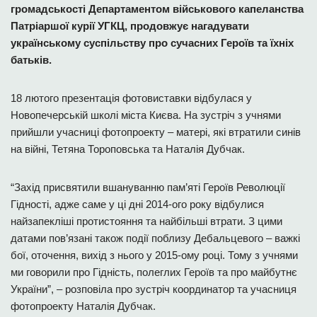
громадськості Департаментом військового капеланства
Патріаршої курії УГКЦ, продовжує нагадувати
українському суспільству про сучасних Героїв та їхніх
батьків.
18 лютого презентація фотовиставки відбулася у
Новопечерській школі міста Києва. На зустріч з учнями
прийшли учасниці фотопроекту – матері, які втратили синів
на війні, Тетяна Тороповська та Наталія Дубчак.
“Захід присвятили вшануванню пам’яті Героїв Революції
Гідності, адже саме у ці дні 2014-ого року відбулися
найзапекліші протистояння та найбільші втрати. З цими
датами пов’язані також події поблизу Дебальцевого – важкі
бої, оточення, вихід з нього у 2015-ому році. Тому з учнями
ми говорили про Гідність, полеглих Героїв та про майбутнє
України”, – розповіла про зустріч координатор та учасниця
фотопроекту Наталія Дубчак.