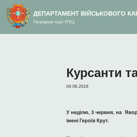
до
вмісту
ДЕПАРТАМЕНТ ВІЙСЬКОВОГО КА
Перейти
Патріаршої курії УГКЦ
до
вмісту
Курсанти т
04.06.2018
У неділю, 3 червня, на Яво
імені Героїв Крут.