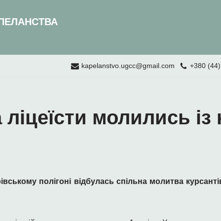
ПЕЛАНСТВА
kapelanstvo.ugcc@gmail.com
+380 (44)
а ліцеїсти молились із
рівському полігоні відбулась спільна молитва курсант