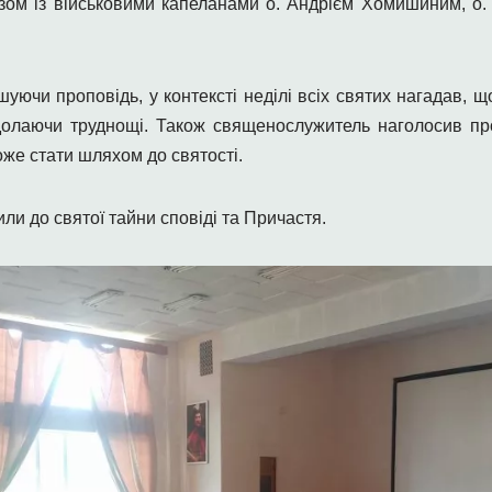
зом із військовими капеланами о. Андрієм Хомишиним, о.
уючи проповідь, у контексті неділі всіх святих нагадав, що 
 долаючи труднощі. Також священослужитель наголосив про
оже стати шляхом до святості.
ли до святої тайни сповіді та Причастя.