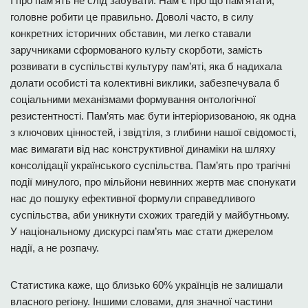
І про пам’ять не слід забувати. Нам є про що пам’ятати,
головне робити це правильно. Доволі часто, в силу
конкретних історичних обставин, ми легко ставали
заручниками сформованого культу скорботи, замість
розвивати в суспільстві культуру пам’яті, яка б надихала
долати особисті та колективні виклики, забезпечувала б
соціальними механізмами формування онтологічної
резистентності. Пам’ять має бути інтеріоризованою, як одна
з ключових цінностей, і звідтіля, з глибини нашої свідомості,
має вимагати від нас конструктивної динаміки на шляху
консолідації українського суспільства. Пам’ять про трагічні
події минулого, про мільйони невинних жертв має спонукати
нас до пошуку ефективної формули справедливого
суспільства, аби уникнути схожих трагедій у майбутньому.
У національному дискурсі пам’ять має стати джерелом
надії, а не розпачу.
Статистика каже, що близько 60% українців не залишали
власного регіону. Іншими словами, для значної частини