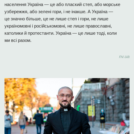
населення Україна — це або плаский степ, або морське
узбережжя, або зелені гори, і не інакше. А Україна —
це значно більше, це не лише степ і гори, не лише
україномовні і російськомовні, не лише православні,
католики й протестанти. Україна — це лише тоді, коли
ми всі разом.
nv.ua