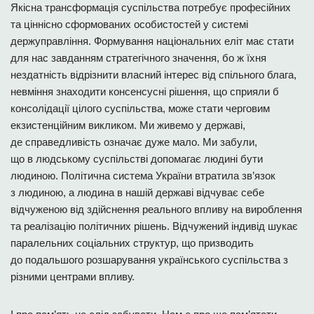
Якісна трансформація суспільства потребує професійних
та ціннісно сформованих особистостей у системі
держуправління. Формування національних еліт має стати
для нас завданням стратегічного значення, бо ж їхня
нездатність відрізнити власний інтерес від спільного блага,
невміння знаходити консенсусні рішення, що сприяли б
консолідації цілого суспільства, може стати черговим
екзистенційним викликом. Ми живемо у державі,
де справедливість означає дуже мало. Ми забули,
що в людському суспільстві допомагає людині бути
людиною. Політична система України втратила зв’язок
з людиною, а людина в нашій державі відчуває себе
відчуженою від здійснення реального впливу на вироблення
та реалізацію політичних рішень. Відчужений індивід шукає
паралельних соціальних структур, що призводить
до подальшого розшарування українського суспільства з
різними центрами впливу.