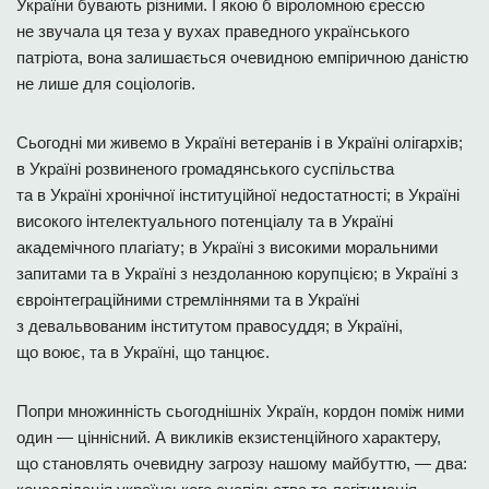
України бувають різними. І якою б віроломною єрессю
не звучала ця теза у вухах праведного українського
патріота, вона залишається очевидною емпіричною даністю
не лише для соціологів.
Сьогодні ми живемо в Україні ветеранів і в Україні олігархів;
в Україні розвиненого громадянського суспільства
та в Україні хронічної інституційної недостатності; в Україні
високого інтелектуального потенціалу та в Україні
академічного плагіату; в Україні з високими моральними
запитами та в Україні з нездоланною корупцією; в Україні з
євроінтеграційними стремліннями та в Україні
з девальвованим інститутом правосуддя; в Україні,
що воює, та в Україні, що танцює.
Попри множинність сьогоднішніх Україн, кордон поміж ними
один — ціннісний. А викликів екзистенційного характеру,
що становлять очевидну загрозу нашому майбуттю, — два: