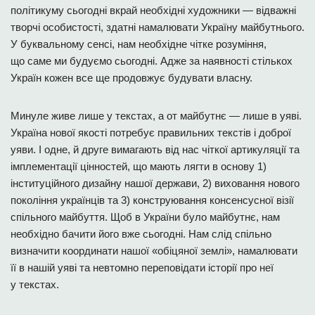
політикуму сьогодні вкрай необхідні художники — відважні
творчі особистості, здатні намалювати Україну майбутнього.
У буквальному сенсі, нам необхідне чітке розуміння,
що саме ми будуємо сьогодні. Адже за наявності стількох
Україн кожен все ще продовжує будувати власну.
Минуле живе лише у текстах, а от майбутнє — лише в уяві.
Україна нової якості потребує правильних текстів і доброї
уяви. І одне, й друге вимагають від нас чіткої артикуляції та
імплементації цінностей, що мають лягти в основу 1)
інституційного дизайну нашої держави, 2) виховання нового
покоління українців та 3) конструювання консенсусної візії
спільного майбуття. Щоб в України було майбутнє, нам
необхідно бачити його вже сьогодні. Нам слід спільно
визначити координати нашої «обіцяної землі», намалювати
її в нашій уяві та невтомно переповідати історії про неї
у текстах.