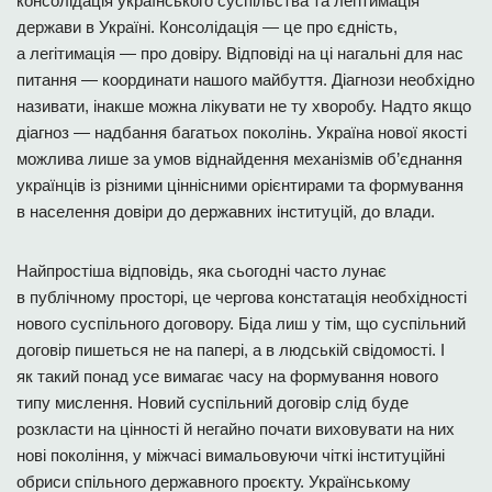
консолідація українського суспільства та легітимація
держави в Україні. Консолідація — це про єдність,
а легітимація — про довіру. Відповіді на ці нагальні для нас
питання — координати нашого майбуття. Діагнози необхідно
називати, інакше можна лікувати не ту хворобу. Надто якщо
діагноз — надбання багатьох поколінь. Україна нової якості
можлива лише за умов віднайдення механізмів об’єднання
українців із різними ціннісними орієнтирами та формування
в населення довіри до державних інституцій, до влади.
Найпростіша відповідь, яка сьогодні часто лунає
в публічному просторі, це чергова констатація необхідності
нового суспільного договору. Біда лиш у тім, що суспільний
договір пишеться не на папері, а в людській свідомості. І
як такий понад усе вимагає часу на формування нового
типу мислення. Новий суспільний договір слід буде
розкласти на цінності й негайно почати виховувати на них
нові покоління, у міжчасі вимальовуючи чіткі інституційні
обриси спільного державного проєкту. Українському