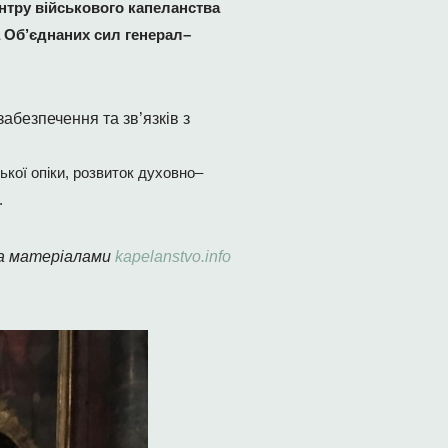
ентру військового капеланства
а Об’єднаних сил генерал–
абезпечення та зв’язків з
кої опіки, розвиток духовно–
.
а матеріалами
kapelanstvo.info