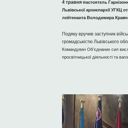
4 травня н
астоятель Гарнізонн
Львівської архиєпархії УГКЦ о
лейтенанта Володимира Кравч
Подяку вручив заступник війсь
громадськістю Львівського об
Командувач Об’єднаних сил висло
просвітницької діяльності та ва