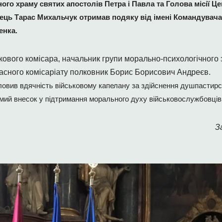
ого храму святих апостолів Петра і Павла та Голова місії Ц
тець Тарас Михальчук отримав подяку від імені Командувач
енка.
кового комісара, начальник групи морально-психологічного з
ласного комісаріату полковник Борис Борисович Андреєв.
вив вдячність військовому капелану за здійснення душпастирсь
гомий внесок у підтримання морального духу військовослужбовців
З