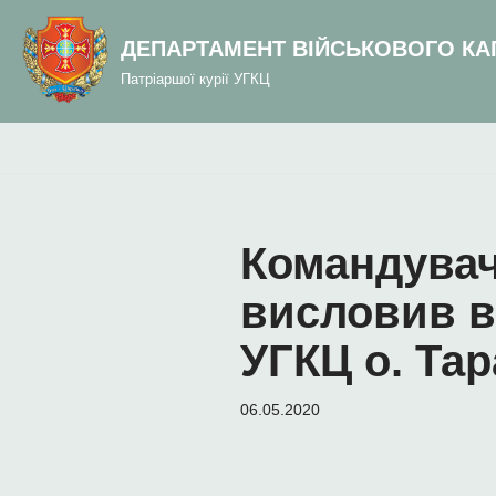
до
вмісту
ДЕПАРТАМЕНТ ВІЙСЬКОВОГО КА
Перейти
Патріаршої курії УГКЦ
до
вмісту
Командувач
висловив в
УГКЦ о. Та
06.05.2020