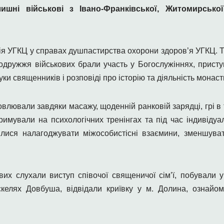
шні військові з Івано-Франківської, Житомирської,
сія УГКЦ у справах душпастирства охорони здоров’я УГКЦ. Т
дружжя військових брали участь у Богослужіннях, приступ
уки священників і розповіді про історію та діяльність мона
овлювали завдяки масажу, щоденній ранковій зарядці, грі в 
тримували на психологічних тренінгах та під час індивідуа
илися налагоджувати міжособистісні взаємини, зменшува
вих слухали виступ співочої священичої сім’ї, побували 
скелях Довбуша, відвідали криївку у м. Долина, ознайо