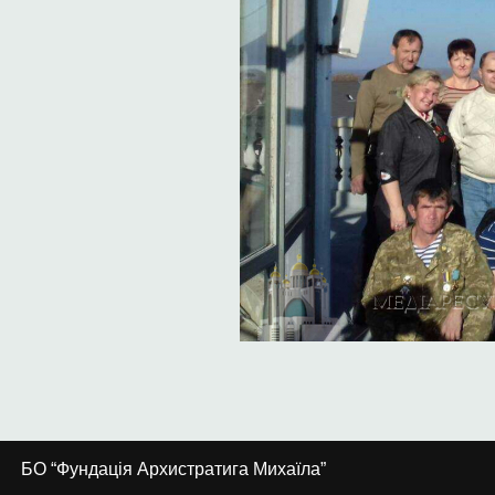
БО “Фундація Архистратига Михаїла”