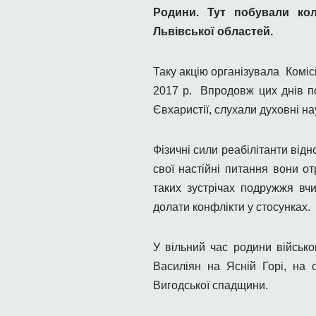
Родини. Тут побували коли
Львівської областей.
Таку акцію організувала Комі
2017 р. Впродовж цих днів по
Євхаристії, слухали духовні на
Фізичні сили реабілітанти відн
свої настійні питання вони о
таких зустрічах подружжя вч
долати конфлікти у стосунках.
У вільний час родини військо
Василіян на Ясній Горі, на 
Вигодської спадщини.