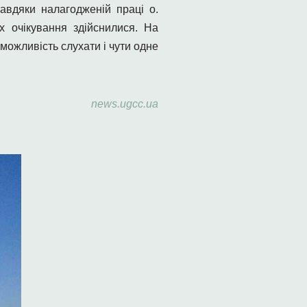
Завдяки налагодженій праці о.
х очікування здійснилися. На
ожливість слухати і чути одне
news.ugcc.ua