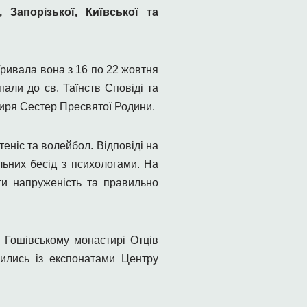
 Запорізької, Київської та
ривала вона з 16 по 22 жовтня
али до св. Таїнств Сповіді та
стиря Сестер Пресвятої Родини.
теніс та волейбол. Відповіді на
льних бесід з психологами. На
ти напруженість та правильно
у Гошівському монастирі Отців
мились із експонатами Центру