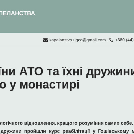
ПЕЛАНСТВА
kapelanstvo.ugcc@gmail.com
+380 (44)
їни АТО та їхні дружи
ю у монастирі
огічного відновлення, кращого розуміння самих себе, 
 дружини пройшли курс реабілітації у Гошівському 