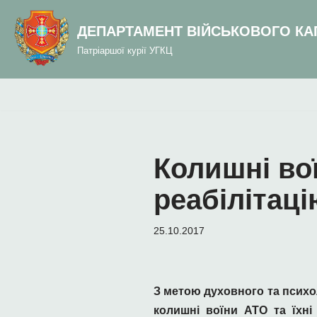
до
вмісту
ДЕПАРТАМЕНТ ВІЙСЬКОВОГО КА
Перейти
Патріаршої курії УГКЦ
до
вмісту
Колишні во
реабілітаці
25.10.2017
З метою духовного та психол
колишні воїни АТО та їхні