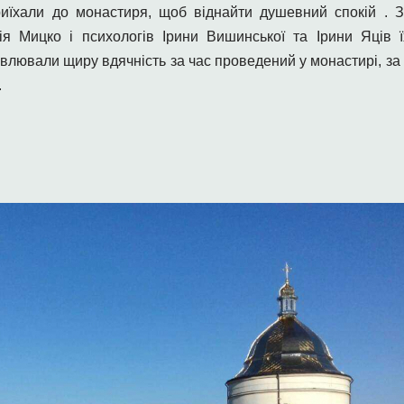
приїхали до монастиря, щоб віднайти душевний спокій . 
я Мицко і психологів Ірини Вишинської та Ірини Яців ї
лювали щиру вдячність за час проведений у монастирі, за м
.