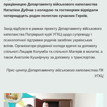
працівницею Департаменту військового капеланства
Наталією Дубчак з колядою та гостинцями відвідали
чотирнадцять родин полеглих сучасних Героїв.
Захід відбувся в рамках проекту Департаменту військового
капеланства Патріаршої курії УГКЦ щодо супроводу і
психологічної підтримки родичів загиблих українських
воїнів. Організатори різдвяної коляди вдячні за допомогу
спільноті Лицарів Колумба та спільноті Матерів в молитві, а
також Анатолію Кушнірчуку за допомогу з транспортом.
Прес-центр Департаменту військового капеланства ПК
УГКЦ