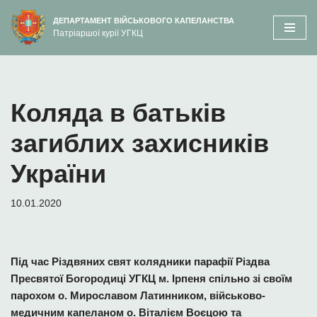
вмісту
ДЕПАРТАМЕНТ ВІЙСЬКОВОГО КАПЕЛАНСТВА
Патріаршої курії УГКЦ
Перейти
до
вмісту
Коляда в батьків
загиблих захисників
України
10.01.2020
Під час Різдвяних свят колядники парафії Різдва
Пресвятої Богородиці УГКЦ м. Ірпеня спільно зі своїм
парохом о. Мирославом Латинником, військово-
медичним капеланом о. Віталієм Воєцою та