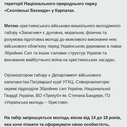
території Національного природнього парку
«Сколівські Бескиди» у Карпатах.
Метою
християнського військово-вишкільного молодіжного
табору «Захисник» є духовна, моральна, фізична та
розумова підготовка молоді до можливого виконання нею
військового обов’язку перед Українською державою в лавах
Збройних Сил та інших силових структур України та
виховання майбутнього воїна на християнських засадах.
Організатором табору є Департамент військового
капеланства Патріаршої курії УГКЦ. Співорганізатори:
окремі підрозділи Збройних сил України, Національної
Гвардії України, ВО «Тризуб» ім. Степана Бандери, ГО
«Українська молодь – Христові».
На табір запрошується молодь віком від 14 до 18 років,
яка хоче пізнати та сформувати свою особистість,