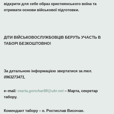
відкрити для себе образ християнського воїна та
отримати основи військової підготовки.
ДІТИ ВІЙСЬКОВОСЛУЖБОВЦІВ БЕРУТЬ УЧАСТЬ В
ТАБОРІ БЕЗКОШТОВНО!
За детальною інформацією звертатися за
тел.
0963273471,
e
–
mail
:
marta
.
gonchar
88@
ukr
.
net
– Марта, секретар
табору.
Комендант табору – о. Ростислав Височан.