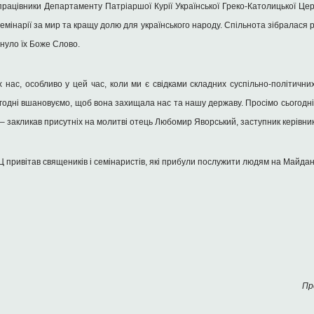
 працівники Департаменту Патріаршої Курії Української Греко-Католицької Ц
семінарії за мир та кращу долю для українського народу. Спільнота зібралася
хнуло їх Боже Слово.
х нас, особливо у цей час, коли ми є свідками складних суспільно-політичн
огодні вшановуємо, щоб вона захищала нас та нашу державу. Просімо сьогодн
 – закликав присутніх на молитві отець Любомир Яворський, заступник керівн
 привітав священиків і семінаристів, які прибули послужити людям на Майдан
Пр