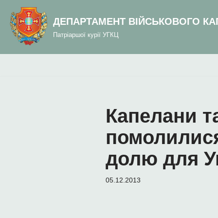
до
вмісту
ДЕПАРТАМЕНТ ВІЙСЬКОВОГО КА
Перейти
Патріаршої курії УГКЦ
до
вмісту
Капелани т
помолилися
долю для У
05.12.2013