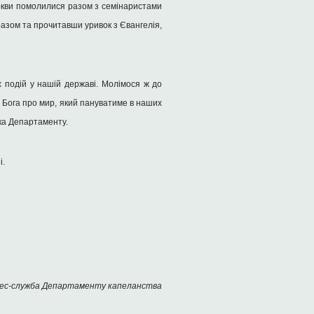
еркви помолилися разом з семінаристами
 разом та прочитавши уривок з Євангелія,
их подій у нашій державі. Молімося ж до
і Бога про мир, який пануватиме в наших
ика Департаменту.
і.
ес-служба Департаменту капеланства