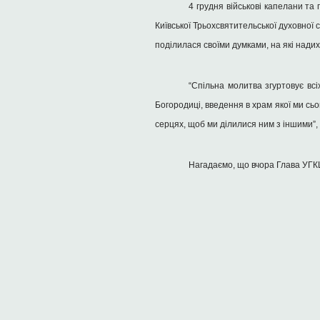
4 грудня військові капелани та
Київської Трьохсвятительської духовної 
поділилася своїми думками, на які нади
“Спільна молитва згуртовує всі
Богородиці, введення в храм якої ми сь
серцях, щоб ми ділилися ним з іншими”,
Нагадаємо, що вчора Глава УГКЦ