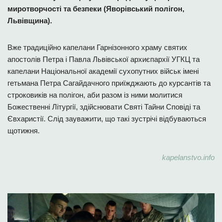
миротворчості та безпеки (Яворівський полігон,
Львівщина).
Вже традиційно капелани Гарнізонного храму святих
апостолів Петра і Павла Львівської архиєпархії УГКЦ та
капелани Національної академії сухопутних військ імені
гетьмана Петра Сагайдачного приїжджають до курсантів та
строковиків на полігон, аби разом із ними молитися
Божественні Літургії, здійснювати Святі Тайни Сповіді та
Євхаристії. Слід зауважити, що такі зустрічі відбуваються
щотижня.
kapelanstvo.info