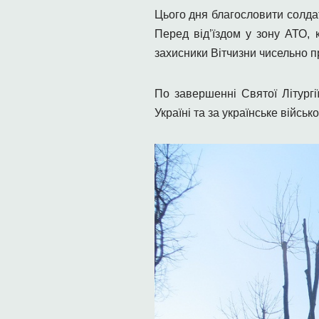
Цього дня благословити солдат
Перед від’їздом у зону АТО,
захисники Вітчизни чисельно п
По завершенні Святої Літург
Україні та за українське військо