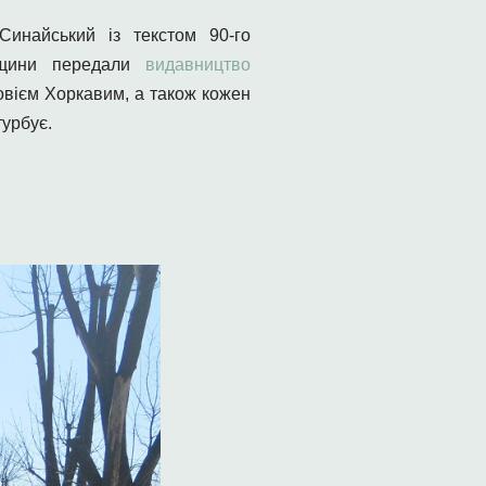
Синайський із текстом 90-го
івщини передали
видавництво
овієм Хоркавим, а також кожен
турбує.