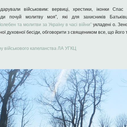
дарували військовим: вервиці, хрестики, іконки Спас 
оди почуй молитву моя”, які для захисників Батьк
олебен та молитви за Україну в часі війни”
укладені о. Зен
ої духовної бесіди, обговорити з священиком все, що його 
у військового капеланства ЛА УГКЦ