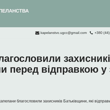
ПЕЛАНСТВА
kapelanstvo.ugcc@gmail.com
+380 (44)
лагословили захисник
и перед відправкою у
 капелани благословили захисників Батьківщини, які відправ