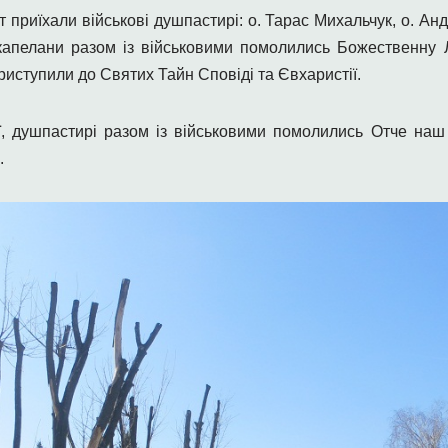
 приїхали військові душпастирі: о. Тарас Михальчук, о. Анд
 капелани разом із військовими помолились Божественну Л
риступили до Святих Тайн Сповіді та Євхаристії.
ії, душпастирі разом із військовими помолились Отче наш
.