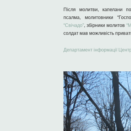
Після молитви, капелани по
псалма, молитовники “Госп
“Свічадо”
, збірники молитов
“М
солдат мав можливість приватн
Департамент інформації Центр