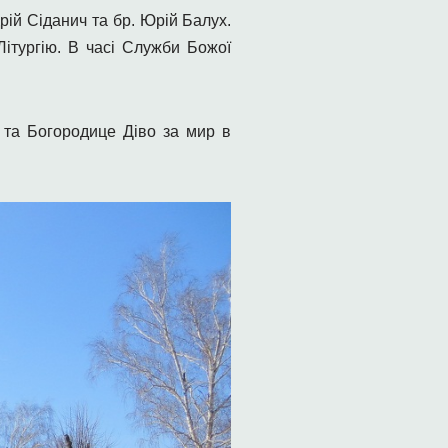
рій Сіданич та бр. Юрій Балух.
ітургію. В часі Служби Божої
 та Богородице Діво за мир в