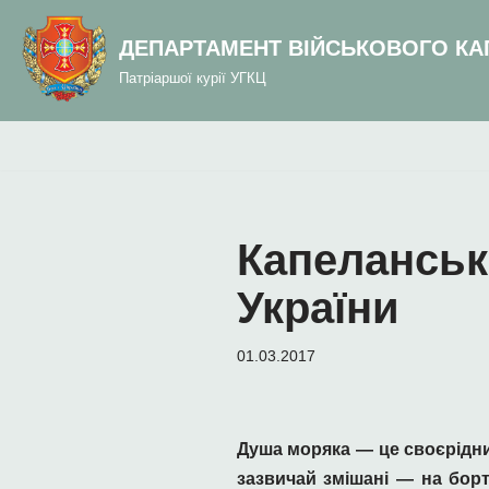
до
вмісту
ДЕПАРТАМЕНТ ВІЙСЬКОВОГО КА
Перейти
Патріаршої курії УГКЦ
до
вмісту
Капеланськ
України
01.03.2017
Душа моряка — це своєрідни
зазвичай змішані — на борт