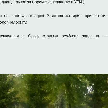
Відповідальний за морське капеланство в УГКЦ.
я на Івано-Франківщині. З дитинства мріяв присвятити 
логічну освіту.
ризначення в Одесу отримав особливе завдання — о