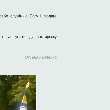
себе служінню Богу і людям.
рганізувати душпастирську
Оксана Карпенко