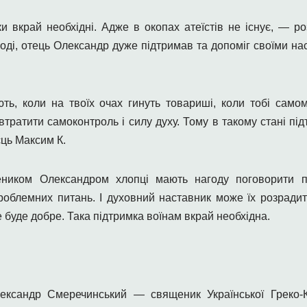
 вкрай необхідні. Адже в окопах атеїстів не існує, — р
оді, отець Олександр дуже підтримав та допоміг своїми н
ть, коли на твоїх очах гинуть товариші, коли тобі самом
втратити самоконтроль і силу духу. Тому в такому стані пі
ць Максим К.
еником Олександром хлопці мають нагоду поговорити п
облемних питань. І духовний наставник може їх розрадит
 буде добре. Така підтримка воїнам вкрай необхідна.
ександр Смеречинський — священик Української Греко-К