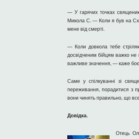
— У гарячих точках священики
Микола С. — Коли я був на Сх
мене від смерті.
— Коли довкола тебе стріляю
досвідченим бійцям важко не 
важливе значення, — каже боє
Саме у спілкуванні зі свящ
переживання, порадитися з пр
вони чинять правильно, що все
Довідка.
Отець Ол