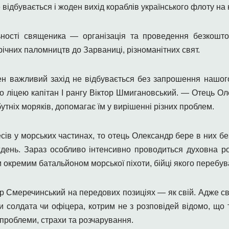
відбувається і жоден вихід кораблів українського флоту на 
ості священика — організація та проведення безкоштов
чних паломництв до Зарваниці, різноманітних свят.
н важливий захід не відбувається без запрошення нашог
о ліцею капітан І рангу Віктор Шмигановський. — Отець О
бутніх моряків, допомагає їм у вирішенні різних проблем.
сів у морських частинах, то отець Олександр бере в них бе
иждень. Зараз особливо інтенсивно проводиться духовна р
м окремим батальйоном морської піхоти, бійці якого перебу
др Смеречинський на передових позиціях — як свій. Адже с
 солдата чи офіцера, котрим не з розповідей відомо, що т
 проблеми, страхи та розчарування.