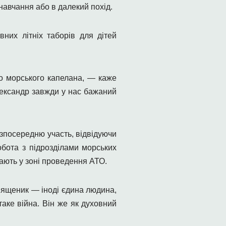
навчання або в далекий похід.
них літніх таборів для дітей
о морського капелана, — каже
лександр завжди у нас бажаний
зпосередню участь, відвідуючи
обота з підрозділами морських
вають у зоні проведення АТО.
вященик — іноді єдина людина,
аке війна. Він же як духовний