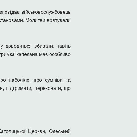
озповідає військовослужбовець
астановами. Молитви врятували
у доводиться вбивати, навіть
дтримка капелана має особливо
ро наболіле, про сумніви та
и, підтримати, переконати, що
атолицької Церкви, Одеський