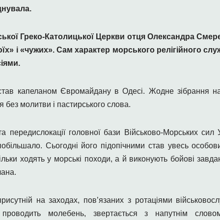
днувала.
ської Греко-Католицької Церкви отця Олександра Смер
оїх» і «чужих». Сам характер морського релігійного слу
іями.
став капеланом Євромайдану в Одесі. Жодне зібрання н
 без молитви і пастирського слова.
та передислокації головної бази Військово-Морських сил 
обільшало. Сьогодні його підопічними став увесь особови
ільки ходять у морські походи, а й виконують бойові завданн
лана.
рисутній на заходах, пов’язаних з ротаціями військовосл
ї: проводить молебень, звертається з напутнім слов