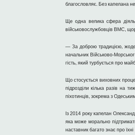
благословляє. Без капелана не 
Ще одна велика сфера діяльн
військовослужбовців ВМС, щорі
— За доброю традицією, жоде
начальник Військово-Морськог
гість, який турбується про май
Що стосується виховних проце
підрозділи кілька разів на т
піхотинців, зокрема з Одеськи
Із 2014 року капелан Олексан
яка може морально підтримати
наставник багато знає про їхні