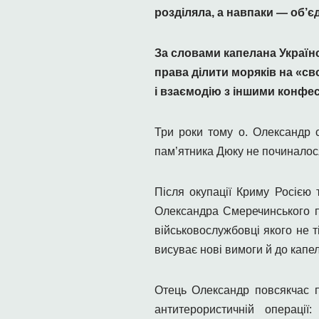
розділяла, а навпаки — об’є
За словами капелана Україн
права ділити моряків на «св
і взаємодію з іншими конфес
Три роки тому о. Олександр 
пам’ятника Дюку не починалося
Після окупації Криму Росією 
Олександра Смеречинського п
військовослужбовці якого не т
висуває нові вимоги й до капе
Отець Олександр повсякчас п
антитерористичній операці