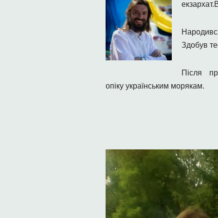
екзархат.
Народивс
Здобув тео
Після п
опіку українським морякам.