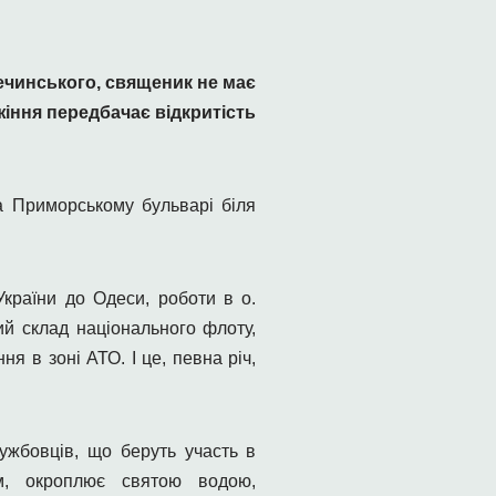
ечинського, священик не має
жіння передбачає відкритість
а Приморському бульварі біля
України до Одеси, роботи в о.
й склад національного флоту,
я в зоні АТО. І це, певна річ,
ужбовців, що беруть участь в
ом, окроплює святою водою,