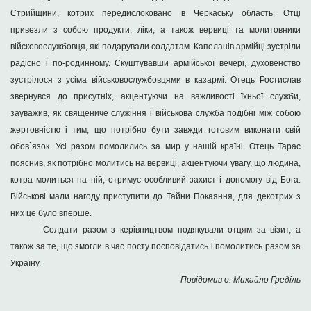
Стрийщини, котрих передислоковано в Черкаську область. Отці
привезли з собою продукти, ліки, а також вервиці та молитовники
війсковослужбовця, які подарували солдатам. Капеланів армійці зустріли
радісно і по-родинному. Скуштувавши армійської вечері, духовенство
зустрілося з усіма військовослужбовцями в казармі. Отець Ростислав
звернувся до присутніх, акцентуючи на важливості їхньої служби,
зауважив, як священиче служіння і військова служба подібні між собою
жертовністю і тим, що потрібно бути завжди готовим виконати свій
обов`язок. Усі разом помолились за мир у нашій країні. Отець Тарас
пояснив, як потрібно молитись на вервиці, акцентуючи увагу, що людина,
котра молиться на ній, отримує особливий захист і допомогу від Бога.
Військові мали нагоду приступити до Тайни Покаяння, для декотрих з
них це було вперше.
Солдати разом з керівництвом подякували отцям за візит, а
також за те, що змогли в час посту посповідатись і помолитись разом за
Україну.
Повідомив о. Михайло Греділь