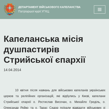
вмісту
ДЕПАРТАМЕНТ ВІЙСЬКОВОГО КАПЕЛАНСТВА
Патріаршої курії УГКЦ
Перейти
до
вмісту
Капеланська місія
душпастирів
Стрийської єпархії
14.04.2014
10 квітня після навчань для військових капеланів
у
країнських
церков та релігійних організацій, які відбулись у Києві, капелани
Стрийської
є
пархії о. Ростислав Височан, о. Михайло Греділь, о.
Олександр Ройко та о. Тарас Сидор поїхали відвідати військових зі