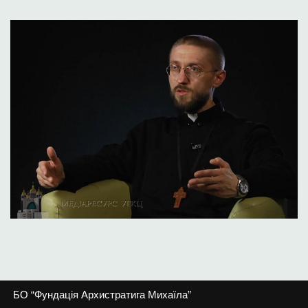
БО “Фундація Архистратига Михаїла”