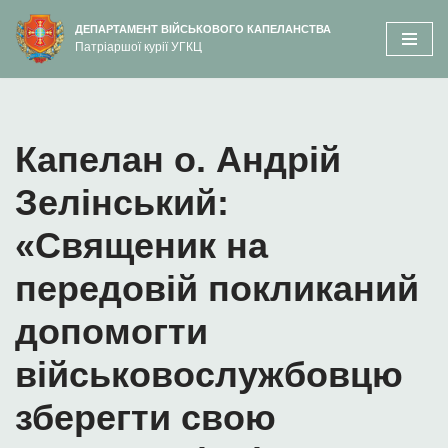
вмісту
ДЕПАРТАМЕНТ ВІЙСЬКОВОГО КАПЕЛАНСТВА
Патріаршої курії УГКЦ
Перейти
до
вмісту
Капелан о. Андрій
Зелінський:
«Священик на
передовій покликаний
допомогти
військовослужбовцю
зберегти свою