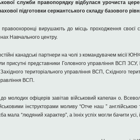
кової служби правопорядку відбулася урочиста церем
ахової підготовки сержантського складу базового рівн
 правоохоронці вирушають до місць проходження своєї сл
інах Навчального центру.
остійні канадські партнери на чолі з командувачем місії ЮН
ли присутні представники Головного управління ВСП ЗСУ,
.), Західного територіального управління ВСП, Східного тер
правління ВСП.
до молодих офіцерів завітав військовий капелан о. Всев
йськовими інструкторами моливу “Отче наш ” англійською т
а мала “людяний характер”, а їхніх успіх могли бачити усі, і