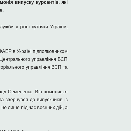
онія випуску курсантів, які
я.
ужби у різні куточки України,
ІФАЕР в Україні підполковником
 Центрального управління ВСП
иторіального управління ВСП та
олод Семененко. Він помолився
а звернувся до випускників із
 не лише під час воєнних дій, а