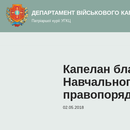
до
вмісту
ДЕПАРТАМЕНТ ВІЙСЬКОВОГО КА
Перейти
Патріаршої курії УГКЦ
до
вмісту
Капелан бл
Навчальног
правопоря
02.05.2018