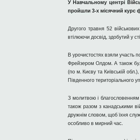
У Навчальному центрі Війсь
пройшли 3-х місячний курс ф
Другого травня 52 військових
втілюючи досвід, здобутий у ст
В урочистостях взяли участь п
Фрейзером Олдом. А також бу
(по м. Києву та Київській обл
Південного територіального у
З молитвою і благословенням 
також разом з канадськими ві
дружнім словом, щоб їхня служб
особливо в мирний час.