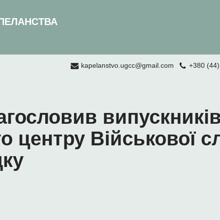
ПЕЛАНСТВА
kapelanstvo.ugcc@gmail.com
+380 (44)
агословив випускникі
о центру Військової с
дку