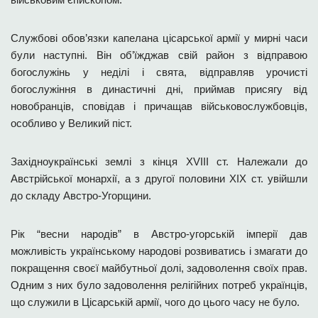
Службові обов’язки капелана цісарської армії у мирні часи
були наступні. Він об’їжджав свій район з відправою
богослужінь у неділі і свята, відправляв урочисті
богослужіння в династичні дні, приймав присягу від
новобранців, сповідав і причащав військовослужбовців,
особливо у Великий піст.
Західноукраїнські землі з кінця ХVІІІ ст. Належали до
Австрійської монархії, а з другої половини ХІХ ст. увійшли
до складу Австро-Угорщини.
Рік “весни народів” в Австро-угорській імперії дав
можливість українському народові розвиватись і змагати до
покращення своєї майбутньої долі, задоволення своїх прав.
Одним з них було задоволення релігійних потреб українців,
що служили в Цісарській армії, чого до цього часу не було.