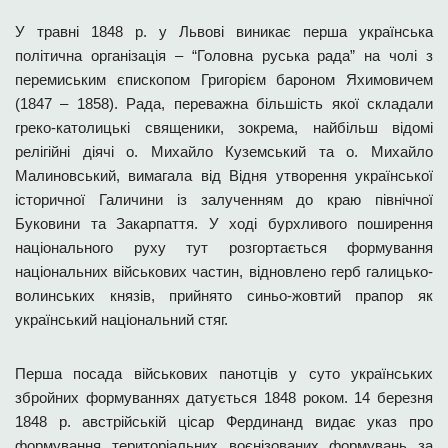
У травні 1848 р. у Львові виникає перша українська
політична організація – “Головна руська рада” на чолі з
перемиським єпископом Григорієм бароном Яхимовичем
(1847 – 1858). Рада, переважна більшість якої складали
греко-католицькі священики, зокрема, найбільш відомі
релігійні діячі о. Михайло Куземський та о. Михайло
Малиновський, вимагала від Відня утворення української
історичної Галичини із залученням до краю північної
Буковини та Закарпаття. У ході бурхливого поширення
національного руху тут розгортається формування
національних військових частин, відновлено герб галицько-
волинських князів, прийнято синьо-жовтий прапор як
український національний стяг.
Перша посада військових панотців у суто українських
збройних формуваннях датується 1848 роком. 14 березня
1848 р. австрійській цісар Фердинанд видає указ про
формування територіальних воєнізованих формувань за