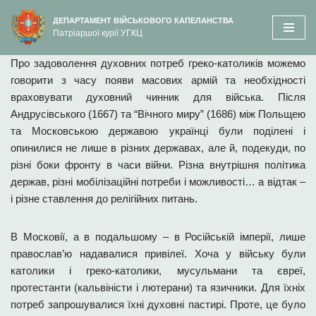
вмісту
ДЕПАРТАМЕНТ ВІЙСЬКОВОГО КАПЕЛАНСТВА
Патріаршої курії УГКЦ
Перейти
до
Про задоволення духовних потреб греко-католиків можемо
вмісту
говорити з часу появи масових армій та необхідності
враховувати духовний чинник для війська. Після
Андрусівського (1667) та “Вічного миру” (1686) між Польщею
та Московською державою українці були поділені і
опинилися не лише в різних державах, але й, подекуди, по
різні боки фронту в часи війни. Різна внутрішня політика
держав, різні мобілізаційні потреби і можливості… а відтак –
і різне ставлення до релігійних питань.
В Московії, а в подальшому – в Російській імперії, лише
православ’ю надавалися привілеї. Хоча у війську були
католики і греко-католики, мусульмани та євреї,
протестанти (кальвіністи і лютерани) та язичники. Для їхніх
потреб запрошувалися їхні духовні пастирі. Проте, це було