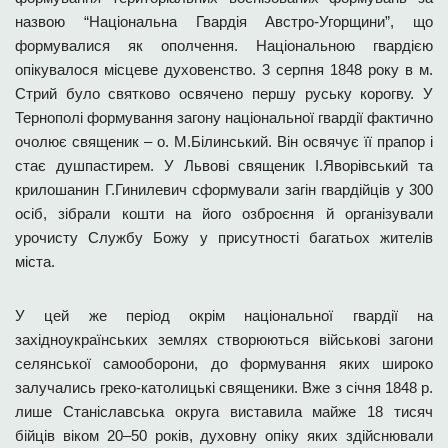
назвою “Національна Гвардія Австро-Угорщини”, що
формувалися як ополчення. Національною гвардією
опікувалося місцеве духовенство. 3 серпня 1848 року в м.
Стрий було святково освячено першу руську корогву. У
Тернополі формування загону національної гвардії фактично
очолює священик – о. М.Білинський. Він освячує її прапор і
стає душпастирем. У Львові священик І.Яворівський та
крилошанин Г.Гинилевич сформували загін гвардійців у 300
осіб, зібрали кошти на його озброєння й організували
урочисту Службу Божу у присутності багатьох жителів
міста.
У цей же період окрім національної гвардії на
західноукраїнських землях створюються військові загони
селянської самооборони, до формування яких широко
залучались греко-католицькі священики. Вже з січня 1848 р.
лише Станіславська округа виставила майже 18 тисяч
бійців віком 20–50 років, духовну опіку яких здійснювали