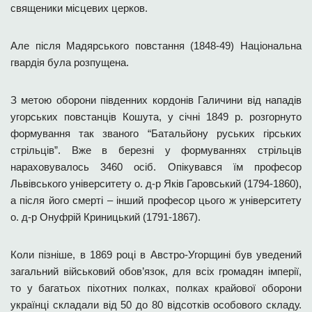
священики місцевих церков.
Але після Мадярського повстання (1848-49) Національна
гвардія була розпущена.
З метою оборони південних кордонів Галичини від нападів
угорських повстанців Кошута, у січні 1849 р. розгорнуто
формування так званого “Батальйону руських гірських
стрільців”. Вже в березні у формуваннях стрільців
нараховувалось 3460 осіб. Опікувався їм професор
Львівського університету о. д-р Яків Гаровський (1794-1860),
а після його смерті – інший професор цього ж університету
о. д-р Онуфрій Криницький (1791-1867).
Коли пізніше, в 1869 році в Австро-Угорщині був уведений
загальний військовий обов’язок, для всіх громадян імперії,
то у багатьох піхотних полках, полках крайової оборони
українці складали від 50 до 80 відсотків особового складу.