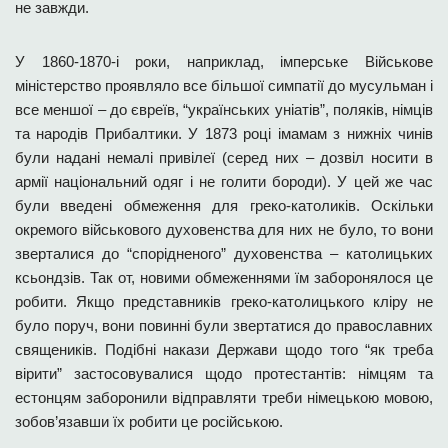
не завжди.
У 1860-1870-і роки, наприклад, імперське Військове
міністерство проявляло все більшої симпатії до мусульман і
все меншої – до євреїв, “українських уніатів”, поляків, німців
та народів Прибалтики. У 1873 році імамам з нижніх чинів
були надані немалі привілеї (серед них – дозвіл носити в
армії національний одяг і не голити бороди). У цей же час
були введені обмеження для греко-католиків. Оскільки
окремого військового духовенства для них не було, то вони
зверталися до “спорідненого” духовенства – католицьких
ксьондзів. Так от, новими обмеженнями їм заборонялося це
робити. Якщо представників греко-католицького кліру не
було поруч, вони повинні були звертатися до православних
священиків. Подібні накази Держави щодо того “як треба
вірити” застосовувалися щодо протестантів: німцям та
естонцям заборонили відправляти треби німецькою мовою,
зобов’язавши їх робити це російською.