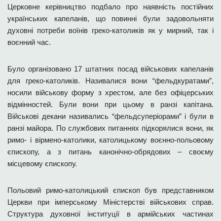
Церковне керівництво подбало про наявність постійних
українських капеланів, що повинні були задовольняти
духовні потреби воїнів греко-католиків як у мирний, так і
воєнний час.
Було організовано 17 штатних посад військових капеланів
для греко-католиків. Називалися вони “фельдкуратами”,
носили військову форму з хрестом, але без офіцерських
відмінностей. Були вони при цьому в ранзі капітана.
Військові декани називались “фельдсуперіорами” і були в
ранзі майора. По службових питаннях підкорялися вони, як
римо- і вірмено-католики, католицькому воєнно-польовому
єпископу, а з питань канонічно-обрядових – своєму
місцевому єпископу.
Польовий римо-католицький єпископ був представником
Церкви при імперському Міністерстві військових справ.
Структура духовної інституції в армійських частинах