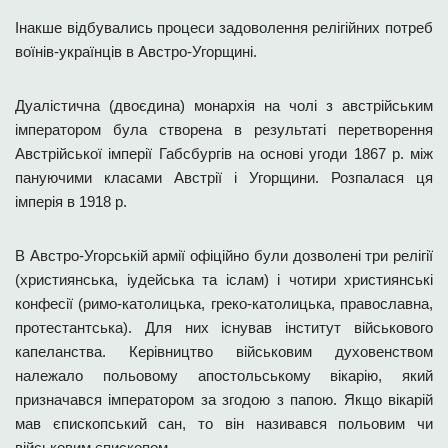
Інакше відбувались процеси задоволення релігійних потреб
воїнів-українців в Австро-Угорщині.
Дуалістична (двоєдина) монархія на чолі з австрійським
імператором була створена в результаті перетворення
Австрійської імперії Габсбургів на основі угоди 1867 р. між
пануючими класами Австрії і Угорщини. Розпалася ця
імперія в 1918 р.
В Австро-Угорській армії офіційно були дозволені три релігії
(християнська, іудейська та іслам) і чотири християнські
конфесії (римо-католицька, греко-католицька, православна,
протестантська). Для них існував інститут військового
капеланства. Керівництво військовим духовенством
належало польовому апостольському вікарію, який
призначався імператором за згодою з папою. Якщо вікарій
мав єпископський сан, то він називався польовим чи
військовим єпископом.