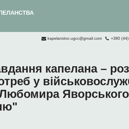
ПЕЛАНСТВА
kapelanstvo.ugcc@gmail.com
+380 (44)
авдання капелана – ро
отреб у військовослуж
. Любомира Яворського
ню"