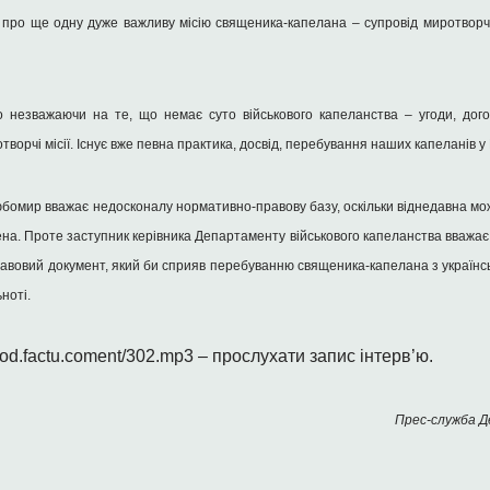
про ще одну дуже важливу місію священика-капелана – супровід миротворчог
о незважаючи на те, що немає суто військового капеланства – угоди, дог
орчі місії. Існує вже певна практика, досвід, перебування наших капеланів у К
бомир вважає недосконалу нормативно-правову базу, оскільки віднедавна мож
на. Проте заступник керівника Департаменту військового капеланства вважа
вовий документ, який би сприяв перебуванню священика-капелана з українс
ноті.
/pod.factu.coment/302.mp3 – прослухати запис інтерв’ю.
Прес-служба Д