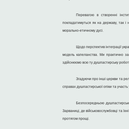
Перевагою в створенні інсти
покладатимуться як на державу, так і 
морально-етичному дусі.
Щодо перспектив інтеграції укр
модель капеланства. Ми практично зай
здійснюємо всю ту душпастирську роботу, 
Згадуючи про інші церкви та рел
справах душпастирської опіки та участь 
Безпосередньою душпастирсько
Зарваниці, де військовослужбовці та їхн
протягом прощі.