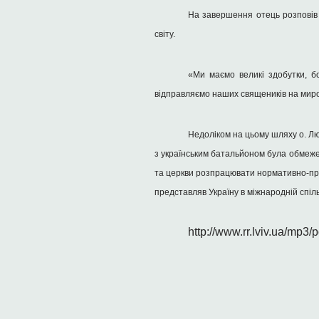
На завершення отець розповів 
світу.
«Ми маємо великі здобутки, б
відправляємо наших священиків на миротв
Недоліком на цьому шляху о. Лю
з українським батальйоном була обмеже
та церкви розпрацювати нормативно-пра
представляв Україну в міжнародній спіль
http://www.rr.lviv.ua/mp3