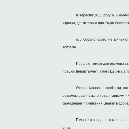
8 вересня 2011
року о. Любоми
України, дав інтерв’ю для Радіо Воскрес
о. Любомир окреслив діяльніст
зокрема.
Першою темою для розмови став 
працює Департамент, з боку Церкви, а т
Отець відзначив проблеми, що 
режимом радянського тоталітаризму – ча
сьогоднішнє покликання Церкви відобража
Головним завданням капелана о
опіку.