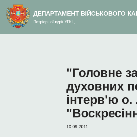
до
вмісту
ДЕПАРТАМЕНТ ВІЙСЬКОВОГО КА
Перейти
Патріаршої курії УГКЦ
до
вмісту
"Головне з
духовних п
інтерв'ю о
"Воскресін
10.09.2011