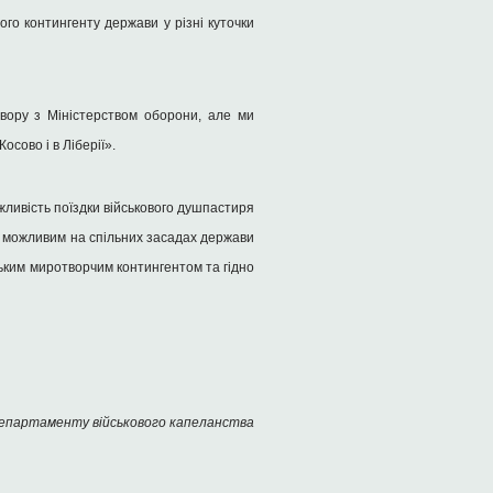
о контингенту держави у різні куточки
овору з Міністерством оборони, але ми
осово і в Ліберії».
ливість поїздки військового душпастиря
є можливим на спільних засадах держави
ьким миротворчим контингентом та гідно
епартаменту військового капеланства