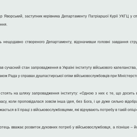
р Яворський, заступник керівника Департаменту Патріаршої Курії УКГЦ у с
іння.
ь нещодавно створеного Департаменту, відзначивши головні завдання стру
сучасний стан запровадження в Україні інституту військового капеланства, 
акож Рада у справах душпастирської опіки військовослужбовців при Міністерст
стоять на шляху запровадження інституту: «Одною з них є те, що досить в
су, коли проповідалася зовсім інша ідея, без Бога, і це дуже сильно відоб
ється в її праці з військовослужбовцями, які відчувають потребу в такій опіці
тець вважає розвиток духовних потреб у військовослужбовця, а пізніше – й