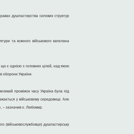
правах душпастирства силових структур
ктури та кожного військового капелана
що є однією з головних цілей, над якою
ві оборони України.
еликий проміжок часу Україна була під
ражається у військовому середовищі. Але
», – зазначив о. Любомир.
ого (військовослужбовця) душпастирську