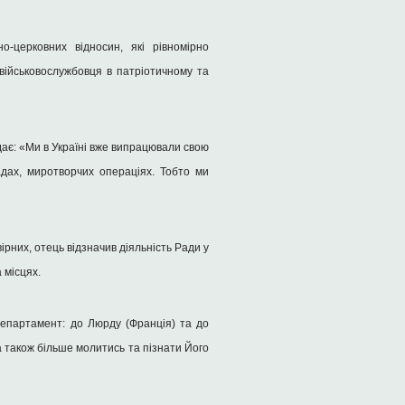
-церковних відносин, які рівномірно
 військовослужбовця в патріотичному та
дає: «Ми в Україні вже випрацювали свою
адах, миротворчих операціях. Тобто ми
ірних, отець відзначив діяльність Ради у
 місцях.
Департамент: до Люрду (Франція) та до
 а також більше молитись та пізнати Його