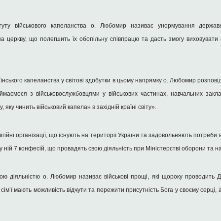
туту військового капеланства о. Любомир називає унормування державно
на церкву, що полегшить їх обопільну співпрацю та дасть змогу виховувати
аїнського капеланства у світові здобутки в цьому напрямку о. Любомир розпові
маємося з військовослужбовцями у військових частинах, навчальних закл
яку чинить військовий капелан в західній країні світу».
ігійні організації, що існують на території України та задовольняють потреби в
у ній 7 конфесій, що провадять свою діяльність при Міністерстві оборони та на
ю діяльністю о. Любомир називає військові прощі, які щороку проводить 
і сім’ї мають можливість відчути та пережити присутність Бога у своєму серці,