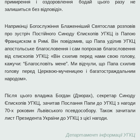
примирення і оздоровлення бодай цього разу не
залишиться без відповіді».
Наприкінці Богослужіння Блаженніший Святослав розповів
про зустріч Постійного Синоду Єпископів УГКЦ із Папою
Франциском в Римі. Він повідомив, що Папа уділив УГКЦ
апостольське благословення і сам попрохав благословення
від єпископів УГКЦ: «Він схилив перед нами свою голову,
кажучи: “Благословіть мене”. Ми відчули, що Папа схилив
голову перед Церквою-мученицею і багатостраждальним
народом».
Після цього владика Богдан (Дзюрах), секретар Синоду
Єпископів УГКЦ, зачитав Послання Папи до УГКЦ з нагоди
70-х роковин Львівського псевдособору. Також зачитали
лист Президента України до УГКЦ з цієї нагоди.
Департамент інформації УГКЦ