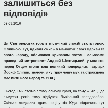
залишиться без
відповіді»
09.03.2016
Ця Святоюрська гора в містичний спосіб стала горою
Оливною. Тут, вдивляючись в майбутнє своєї Церкви та
свого народу, обливався кривавим потом і сльозами
праведний митрополит Андрей Шептицький, у молитві
перед Отцем стояв наш великий попередник патріарх
Йосиф Сліпий, знаючи, яку гірку чашу мук та страждань
має пити його народ та УГКЦ.
Сьогодні ми стоїмо в тому самому храмі, на тому ж місці, де
сімдесят років тому відбувся Львівський псевдособор.
Скільки людських драм, поцілунків Юди, відречень тут