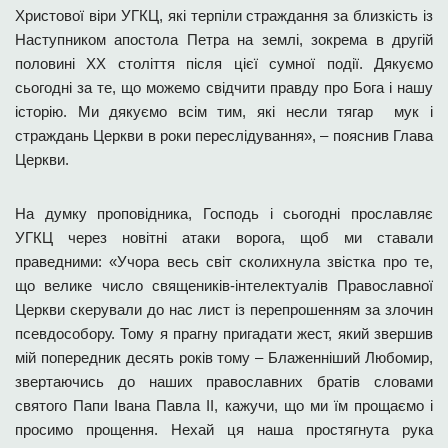
Христової віри УГКЦ, які терпіли страждання за близкість із
Наступником апостола Петра на землі, зокрема в другій
половині XX століття після цієї сумної події. Дякуємо
сьогодні за те, що можемо свідчити правду про Бога і нашу
історію. Ми дякуємо всім тим, які несли тягар мук і
страждань Церкви в роки переслідування», – пояснив Глава
Церкви.
На думку проповідника, Господь і сьогодні прославляє
УГКЦ через новітні атаки ворога, щоб ми ставали
праведними: «Учора весь світ сколихнула звістка про те,
що велике число священиків-інтелектуалів Православної
Церкви скерували до нас лист із перепрошенням за злочин
псевдособору. Тому я прагну пригадати жест, який звершив
мій попередник десять років тому – Блаженніший Любомир,
звертаючись до наших православних братів словами
святого Папи Івана Павла II, кажучи, що ми їм прощаємо і
просимо прощення. Нехай ця наша простягнута рука