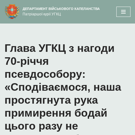
вмісту
ДЕПАРТАМЕНТ ВІЙСЬКОВОГО КАПЕЛАНСТВА
Патріаршої курії УГКЦ
Перейти
до
вмісту
Глава УГКЦ з нагоди
70-річчя
псевдособору:
«Сподіваємося, наша
проcтягнута рука
примирення бодай
цього разу не