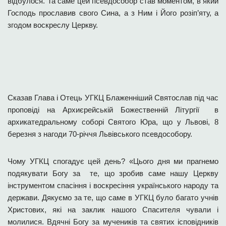
відбулося. Та саме цей псевдособор став моментом, в який
Господь прославив свого Сина, а з Ним і Його розіп’яту, а
згодом воскреслу Церкву.
Сказав Глава і Отець УГКЦ Блаженніший Святослав під час
проповіді на Архиєрейській Божественній Літургії в
архикатедральному соборі Святого Юра, що у Львові, 8
березня з нагоди 70-річчя Львівського псевдособору.
Чому УГКЦ спогадує цей день? «Цього дня ми прагнемо
подякувати Богу за те, що зробив саме нашу Церкву
інструментом спасіння і воскресіння українського народу та
держави. Дякуємо за те, що саме в УГКЦ було багато учнів
Христових, які на заклик нашого Спасителя чували і
молилися. Вдячні Богу за мучеників та святих ісповідників