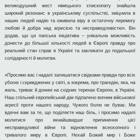
великодушний жест німецького єпископату знайшла
широкий резонанс в українському суспільстві, зміцнила в
наших людей надію та оживила віру в остаточну перемогу
любові й добра над агресією та несправедливістю». Він
додав, що ця папська ініціатива – унікальна можливість
донести до більшої кількості людей в Європі правду про
реальний стан справ в Україні та закликати до подальшої
солідарності й молитви.
«Просимо вас і надалі залишатися свідками правди про всіх
убогих і скривджених у світі, а зокрема, про трагедію, яка, на
жаль, триває й донині на східних теренах Європи, в Україні.
Наш спільний європейський дім підпалено вогнем військової
агресії проти нашого народу. Чужого болю не буває. Ми
вдячні вам за те, що поділяєте наш біль, і просимо надалі
молитися про якнайшвидше припинення цієї
несправедливої війни та відновлення всеохопного і
тривалого миру в Європі. Нехай Божий мир і Боже