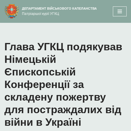
вмісту
ДЕПАРТАМЕНТ ВІЙСЬКОВОГО КАПЕЛАНСТВА
Патріаршої курії УГКЦ
Перейти
до
вмісту
Глава УГКЦ подякував
Німецькій
Єпископській
Конференції за
складену пожертву
для постраждалих від
війни в Україні