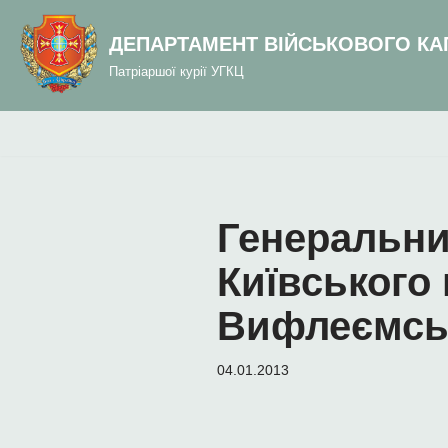
до
вмісту
ДЕПАРТАМЕНТ ВІЙСЬКОВОГО КА
Перейти
Патріаршої курії УГКЦ
до
вмісту
Генеральни
Київського
Вифлеємсь
04.01.2013