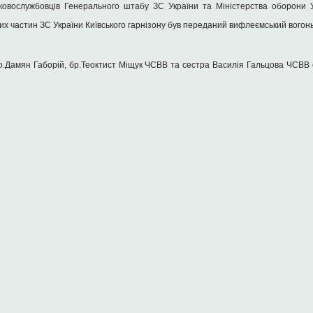
ьковослужбовців Генерального штабу ЗС України та Міністерства оборони У
вих частин ЗС України Київського гарнізону був переданий вифлеємський вогонь
: о.Дамян Габорій, бр.Теоктист Міщук ЧСВВ та сестра Василія Гальцова ЧСВВ