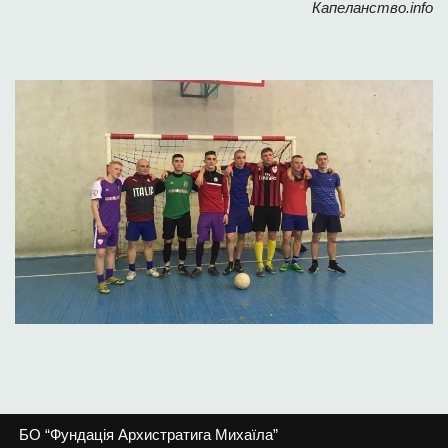
Капеланство.info
БО “Фундація Архистратига Михаїла”