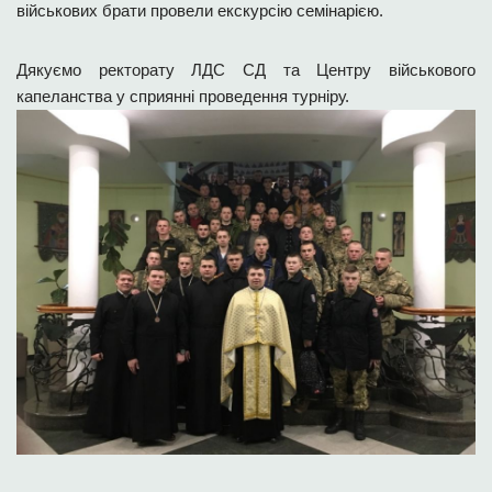
військових брати провели екскурсію семінарією.
Дякуємо ректорату ЛДС СД та Центру військового
капеланства у сприянні проведення турніру.