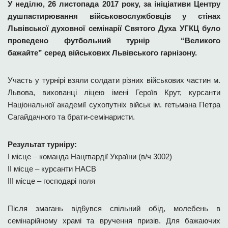
У неділю, 26 листопада 2017 року, за ініціативи Центру
душпастирювання військовослужбовців у стінах
Львівської духовної семінарії Святого Духа УГКЦ було
проведено футбольний турнір “Великого
бажайте” серед військових Львівського гарнізону.
Участь у турнірі взяли солдати різних військових частин м.
Львова, вихованці ліцею імені Героїв Крут, курсанти
Національної академії сухопутніх військ ім. гетьмана Петра
Сагайдачного та брати-семінаристи.
Результат турніру:
Ι місце – команда Нацгвардії України (в/ч 3002)
ΙΙ місце – курсанти НАСВ
ΙΙΙ місце – господарі поля
Після змагань від6увся спільний обід, молебень в
семінарійному храмі та вручення призів. Для бажаючих