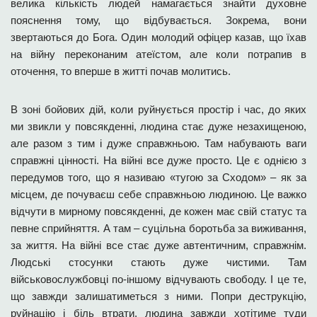
велика кількість людей намагається знайти духовне
пояснення тому, що відбувається. Зокрема, вони
звертаються до Бога. Один молодий офіцер казав, що їхав
на війну переконаним атеїстом, але коли потрапив в
оточення, то вперше в житті почав молитись.
В зоні бойових дій, коли руйнується простір і час, до яких
ми звикли у повсякденні, людина стає дуже незахищеною,
але разом з тим і дуже справжньою. Там набувають ваги
справжні цінності. На війні все дуже просто. Це є однією з
передумов того, що я називаю «тугою за Сходом» – як за
місцем, де почуваєш себе справжньою людиною. Це важко
відчути в мирному повсякденні, де кожен має свій статус та
певне сприйняття. А там – суцільна боротьба за виживання,
за життя. На війні все стає дуже автентичним, справжнім.
Людські стосунки стають дуже чистими. Там
військовослужбовці по-іншому відчувають свободу. І це те,
що завжди залишатиметься з ними. Попри деструкцію,
руйнацію і біль втрати, людина завжди хотітиме туди