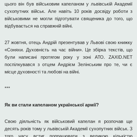
цього він був військовим капеланом у львівській Академії
сухопутних військ. Але навіть 10 років досвіду роботи з
військовими не могли підготувати священика до того, що
відбувається на справжній війні.
27 жовтня, отець Андрій презентував у Львові свою книжку
«Соняхи. Духовність на час війни». Це збірка текстів, що
були написані протягом року у зоні АТО. ZAXID.NET
поспілкувався з отцем Андрієм Зелінським про те, чи є
місце духовності та любові на війні.
***
Як ви стали капеланом української армії?
Свою діяльність як військовий капелан я розпочав ще
десять років тому у львівській Академії сухопутних військ. З
того часу встиг попрацювати з великою кількістю