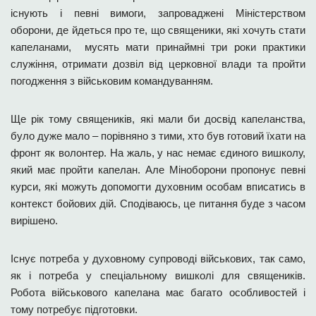
існують і певні вимоги, запроваджені Міністерством
оборони, де йдеться про те, що священики, які хочуть стати
капеланами, мусять мати принаймні три роки практики
служіння, отримати дозвіл від церковної влади та пройти
погодження з військовим командуванням.
Ще рік тому священиків, які мали би досвід капеланства,
було дуже мало – порівняно з тими, хто був готовий їхати на
фронт як волонтер. На жаль, у нас немає єдиного вишколу,
який має пройти капелан. Але Міноборони пропонує певні
курси, які можуть допомогти духовним особам вписатись в
контекст бойових дій. Сподіваюсь, це питання буде з часом
вирішено.
Існує потреба у духовному супроводі військових, так само,
як і потреба у спеціальному вишколі для священиків.
Робота військового капелана має багато особливостей і
тому потребує підготовки.