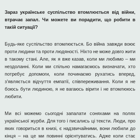
Зараз українське суспільство втомлюється від війни,
втрачає запал. Чи можете ви порадити, що робити в
такій ситуації?
Будь-яке суспільство втомлюється. Бо війна завжди воює
проти людини та проти людяності. Ніхто не може довго жити
в такому стані. Але, як я вже казав, коли ми любимо – ми
нездоланні. Коли ми спільно намагаємось визначати, хто
потребує допомоги, коли починаємо рухатись вперед,
з’являється відчуття емпатії, співпереживання. Коли я не
боюсь бути людиною, я не вагаюсь вірити і не втомлююсь
любити.
Ми всі можемо сьогодні запалати соняхами на полях
української журби. Для того і писались ці тексти. Люди, про
яких говориться в книзі, є надзвичайними, вони любили до
кінця – на це ми повинні орієнтуватись. Адже коли стає