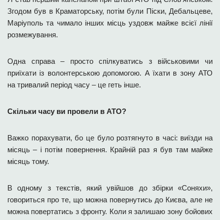
Згодом був в Краматорську, потім були Піски, Дебальцеве,
Маріуполь та чимало інших місць уздовж майже всієї лінії
розмежування.
Одна справа – просто спілкуватись з військовими чи
приїхати із волонтерською допомогою. А їхати в зону АТО
на тривалий період часу – це геть інше.
Скільки часу ви провели в АТО?
Важко порахувати, бо це було розтягнуто в часі: виїзди на
місяць – і потім повернення. Крайній раз я був там майже
місяць тому.
В одному з текстів, який увійшов до збірки «Соняхи»,
говориться про те, що можна повернутись до Києва, але не
можна повертатись з фронту. Коли я залишаю зону бойових