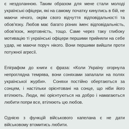
є нездоланною. Таким образом для мене стали молоді
українські офіцери, які на самому початку кинулись в бій, не
маючи нічого, окрім свого відчуття відповідальності та
обов’язку. Любов має багато різних імен: відповідальність,
обов’язок, жертовність, тощо. Саме через таку глибоку
мотивацію ті українські офіцери першими прийняли на себе
удар, не маючи поруч нікого. Вони першими вийшли проти
потужної агресії.
Епіграфом до книги є фраза: «Коли Україну огорнула
непроглядна темрява, вони соняхами запалали на полях
української журби». Соняхи постійно обертаються за
сонцем, і настільки орієнтовані на сонце, що ніби його
втілюють. Люди, які орієнтуються на добро і намагаються
любити попри все, втілюють цю любов.
Однією з функцій військового капелана є не дати
військовому втомитись любити.