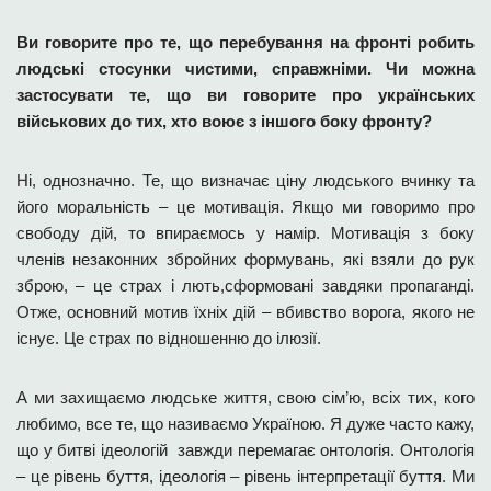
Ви говорите про те, що перебування на фронті робить
людські стосунки чистими, справжніми. Чи можна
застосувати те, що ви говорите про українських
військових до тих, хто воює з іншого боку фронту?
Ні, однозначно. Те, що визначає ціну людського вчинку та
його моральність – це мотивація. Якщо ми говоримо про
свободу дій, то впираємось у намір. Мотивація з боку
членів незаконних збройних формувань, які взяли до рук
зброю, – це страх і лють,сформовані завдяки пропаганді.
Отже, основний мотив їхніх дій – вбивство ворога, якого не
існує. Це страх по відношенню до ілюзії.
А ми захищаємо людське життя, свою сім’ю, всіх тих, кого
любимо, все те, що називаємо Україною. Я дуже часто кажу,
що у битві ідеологій завжди перемагає онтологія. Онтологія
– це рівень буття, ідеологія – рівень інтерпретації буття. Ми