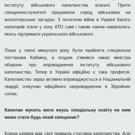
інституту військового капеланства взагалі. Проте
священнослужителі працювали серед військових на
волонтерських засадах. З початком війни в Україні багато
капеланів їхали у зону АТО самі і таким чином намагались
якось підтримати українського військового.
Лише у липні минулого року була прийнята спеціальна
постанова Кабміну, а згодом з’явився наказ міністра
оборони про впровадження інституту військового
капеланства. Тепер в Україні офіційно є така професія.
Капеланство зараз активно впроваджується в Національній
гвардії, очікуємо офіційного запровадження в Збройних
силах.
Капелан мусить мати якусь спеціальну освіту чи ним
може стати будь-який священик?
Кожна церква має свої правила стосовно капеланства. Але