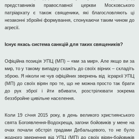
представників православної церкви Московського
патріархату є також священики, які благословляють ці
незаконні збройні формування, спонукаючи таким чином до
агресії.
Існує якась система санкцій для таких священиків?
Офіційна позиція УПЦ (МП) – «ми за мир». Але якщо ви за
мир, то у такому випадку скажіть до своїх вірних – складіть
зброю. Я ніколи не чув офіційних звернень від ієрархії УПЦ
(МП) до своїх вірян про те, що не можна просто так брати
до рук зброї і йти вбивати, розстрілювати зокрема
беззбройне цивільне населення.
Коли 19 січня 2015 року, в день великого християнського
свята Богоявлення-Водохреща, загони бойовиків у мене на
очах почали обстріл градами Дебальцевого, то не було
жодного звернення від УПЦ (МП) до своїх вірян-бойовиків