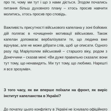
про те, чому ми тут і що з нами діється. Згодом почались
питання більш духовного плану – хтось просив навчити
молитись, хтось просив про сповідь.
Важливість присутності військового капелана у зоні бойових
дій полягає в «очищенні» мотивації військових. Також
капелан допомагає вербалізувати те, що людина вже
відчуває, але не може дібрати слів, щоб це описати. Одного
разу під Маріуполем військовий – старшого віку, родом з
Донеччини – сказав мені: «Ви дуже правильно сказали: вони
тут тому, що ненавидять. Ми тут тому, що любимо. Нарешті
я все зрозумів».
З того часу, як ви вперше поїхали на фронт, як виріс
інститут капеланства в Україні?
До початку цього конфлікту в Україні не існувало офіційного