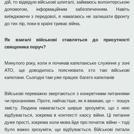
дій, то відвідую військові шпиталі, займаюсь волонтерською
допомогою, інформаційним забезпеченням. Навіть
виїжджаючи з передової, я намагаюсь не залишати фронту
до тих пір, поки в країні триває війна.
Як взагалі військові ставляться до присутності
священика поруч?
Минулого року, коли я починав капеланське служіння у зоні
АТО, ще доводилось пояснювати, хто такі військові
капелани. Сьогодні там уже працює багато капеланів
Військові переважно звертаються з конкретними питаннями
чи проханнями. Проте, найчастіше, як я вважаю, це – пошук
змісту. Людина намагається ширше зрозуміти, що з нею
відбувається, зокрема в контексті хаосу війни. Ці питання
дуже прості, зокрема коли мова йде про початок війни – тоді
було важко зрозуміти, що відбувається. Військові питали