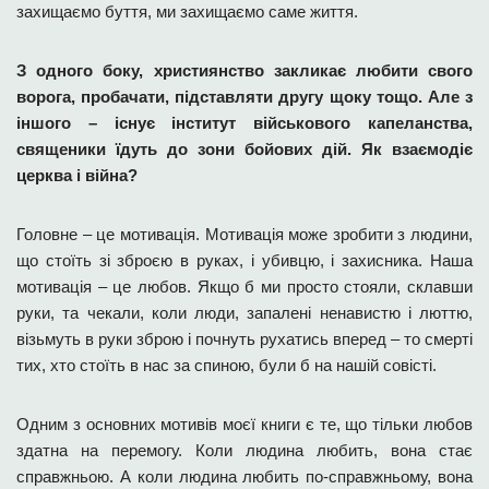
захищаємо буття, ми захищаємо саме життя.
З одного боку, християнство закликає любити свого
ворога, пробачати, підставляти другу щоку тощо. Але з
іншого – існує інститут військового капеланства,
священики їдуть до зони бойових дій. Як взаємодіє
церква і війна?
Головне – це мотивація. Мотивація може зробити з людини,
що стоїть зі зброєю в руках, і убивцю, і захисника. Наша
мотивація – це любов. Якщо б ми просто стояли, склавши
руки, та чекали, коли люди, запалені ненавистю і люттю,
візьмуть в руки зброю і почнуть рухатись вперед – то смерті
тих, хто стоїть в нас за спиною, були б на нашій совісті.
Одним з основних мотивів моєї книги є те, що тільки любов
здатна на перемогу. Коли людина любить, вона стає
справжньою. А коли людина любить по-справжньому, вона