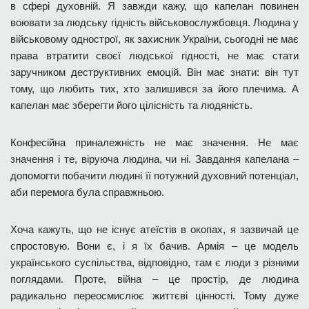
в сфері духовній. Я завжди кажу, що капелан повинен
воювати за людську гідність військовослужбовця. Людина у
військовому однострої, як захисник України, сьогодні не має
права втратити своєї людської гідності, не має стати
заручником деструктивних емоцій. Він має знати: він тут
тому, що любить тих, хто залишився за його плечима. А
капелан має зберегти його цілісність та людяність.
Конфесійна приналежність не має значення. Не має
значення і те, віруюча людина, чи ні. Завдання капелана –
допомогти побачити людині її потужний духовний потенціал,
аби перемога була справжньою.
Хоча кажуть, що не існує атеїстів в окопах, я зазвичай це
спростовую. Вони є, і я їх бачив. Армія – це модель
українського суспільства, відповідно, там є люди з різними
поглядами. Проте, війна – це простір, де людина
радикально переосмислює життєві цінності. Тому дуже