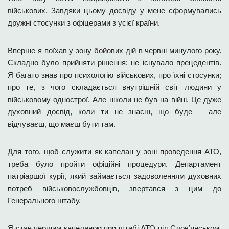
військових. Завдяки цьому досвіду у мене сформувались
дружні стосунки з офіцерами з усієї країни.
Вперше я поїхав у зону бойових дій в червні минулого року.
Складно було прийняти рішення: не існувало прецедентів.
Я багато знав про психологію військових, про їхні стосунки;
про те, з чого складається внутрішній світ людини у
військовому однострої. Але ніколи не був на війні. Це дуже
духовний досвід, коли ти не знаєш, що буде – але
відчуваєш, що маєш бути там.
Для того, щоб служити як капелан у зоні проведення АТО,
треба було пройти офіційні процедури. Департамент
патріаршої курії, який займається задоволенням духовних
потреб військовослужбовців, звертався з цим до
Генерального штабу.
Я став першим капеланом при штабі АТО під Слов’янськом.