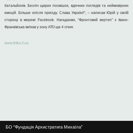
батальйонiв. Безлiч щирих посмiшок, вдячних поглядiв та неймовiрних
емоцiй. Бiльше опiсля приiзду. Слава Українi!”, – написав Юрій у своїй
сторінці в мережі Facebook. Нагадаємо, “Фронтовий вертеп” з Івано-
Франківська виїхав у зону АТО ще 4 січня.
www.firtka.if.ua
БО “Фундація Архистратига Михаїла”