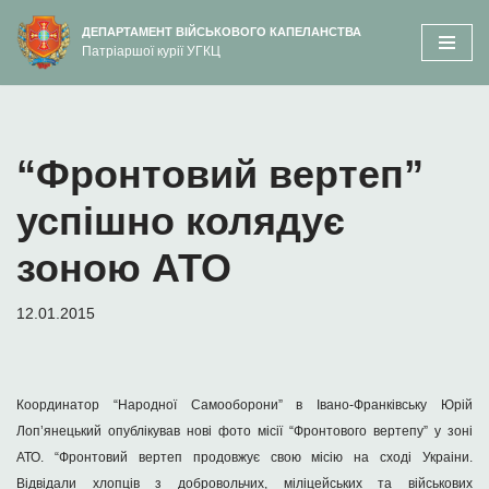
вмісту
ДЕПАРТАМЕНТ ВІЙСЬКОВОГО КАПЕЛАНСТВА
Патріаршої курії УГКЦ
Перейти
до
вмісту
“Фронтовий вертеп”
успішно колядує
зоною АТО
12.01.2015
Координатор “Народної Самооборони” в Івано-Франківську Юрій
Лоп’янецький опублікував нові фото місії “Фронтового вертепу” у зоні
АТО. “Фронтовий вертеп продовжує свою мiсiю на сходi Украiни.
Вiдвiдали хлопцiв з добровольчих, мiлiцейських та вiйськових