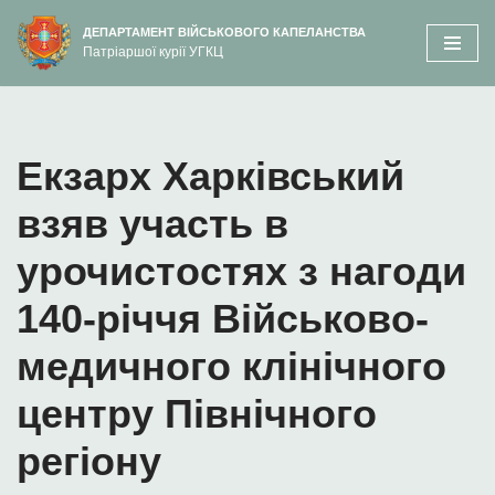
вмісту
ДЕПАРТАМЕНТ ВІЙСЬКОВОГО КАПЕЛАНСТВА
Патріаршої курії УГКЦ
Перейти
до
вмісту
Екзарх Харківський
взяв участь в
урочистостях з нагоди
140-річчя Військово-
медичного клінічного
центру Північного
регіону