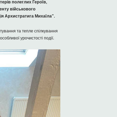
терів полеглих Героїв,
енту військового
ія Архистратига Михаїла”.
стування та тепле спілкування
собливої урочистості події.