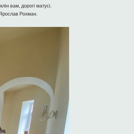
лін вам, дорогі матусі.
 Ярослав Рохман.