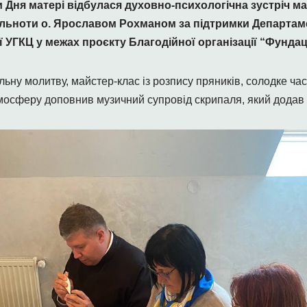
и Дня матері відбулася духовно-психологічна зустріч ма
ільноти о. Ярославом Рохманом за підтримки Департам
ї УГКЦ у межах проєкту Благодійної організації “Фундац
ьну молитву, майстер-клас із розпису пряників, солодке ча
мосферу доповнив музичний супровід скрипаля, який додав о