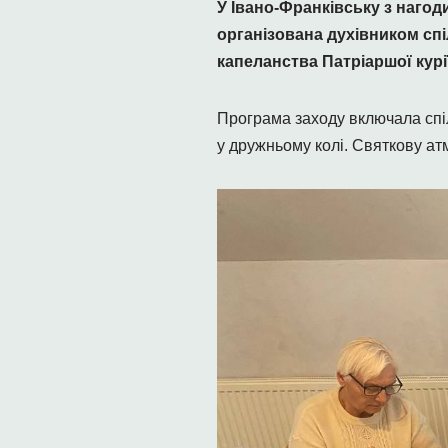
У Івано-Франківську з нагод
організована духівником сп
капеланства Патріаршої курі
Програма заходу включала спіл
у дружньому колі. Святкову ат