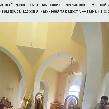
межної вдячності матерям наших полеглих воїнів. Низький ук
вам добра, здоров’я, натхнення та радості”, — зазначив о.